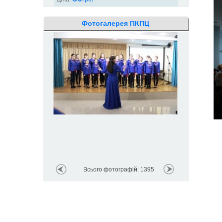
Фотогалерея ПКПЦ
Відкриття вис
покликом серц
Всього фотографій: 1395