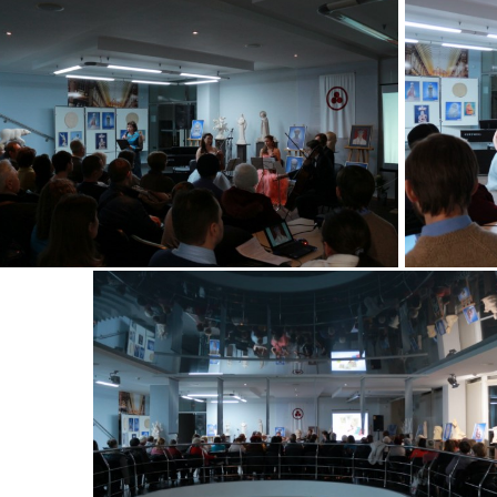
тавки О.Леонова "За
я"