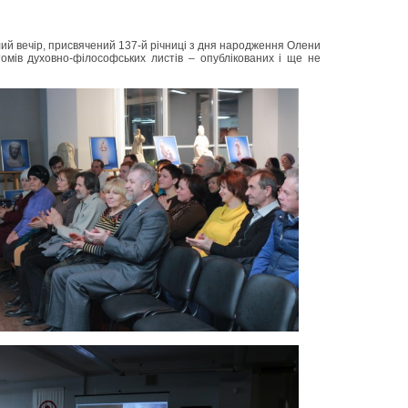
лий вечір, присвячений 137-й річниці з дня народження Олени
томів духовно-філософських листів – опублікованих і ще не