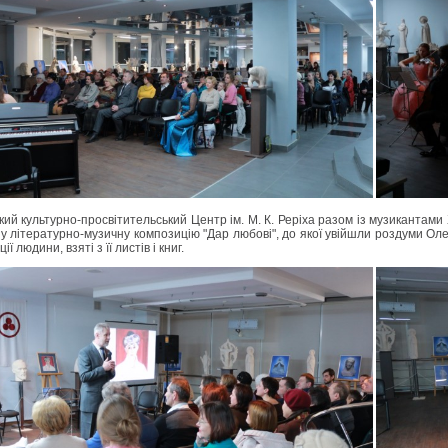
кий культурно-просвітительський Центр ім. М. К. Реріха разом із музикантам
у літературно-музичну композицію "Дар любові", до якої увійшли роздуми Оле
ії людини, взяті з її листів і книг.