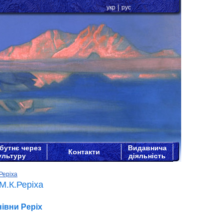
|
укр
рус
бутнє через
Видавнича
Контакти
ультуру
діяльність
Реріха
М.К.Реріха
нівни Реріх