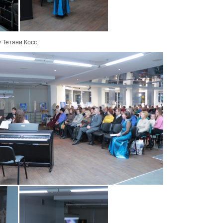
у Тетяни Косс.