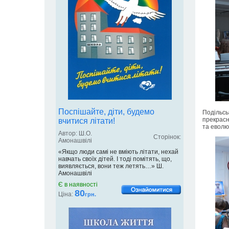
Поспішайте, діти, будемо
Подільсь
прекрасн
вчитися літати!
та еволюц
Автор: Ш.О.
Сторінок:
Амонашвілі
«Якщо люди самі не вміють літати, нехай
навчать своїх дітей. І тоді помітять, що,
виявляється, вони теж летять…» Ш.
Амонашвілі
Є в наявності
80
Ціна:
грн.