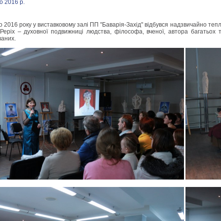
о 2016 р.
о 2016 року у виставковому залі ПП "Баварія-Захід" відбувся надзвичайно теп
 Реріх – духовної подвижниці людства, філософа, вченої, автора багатьох 
ваних.