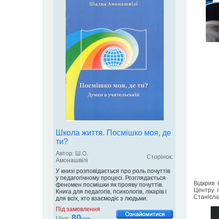
Школа життя. Посмішко моя, де
ти?
Автор: Ш.О.
Сторінок:
Амонашвілі
У книзі розповідається про роль почуттів
у педагогічному процесі. Розглядається
Відкрив 
феномен посмішки як прояву почуттів.
Центру і
Книга для педагогів, психологів, лікарів і
Станісла
для всіх, хто взаємодіє з людьми.
Під замовлення
80
Ціна:
грн.