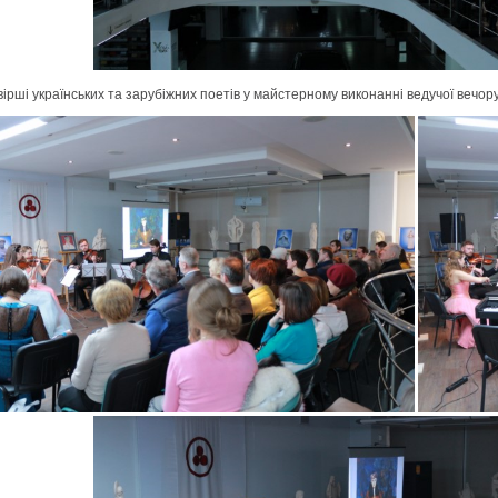
вірші українських та зарубіжних поетів у майстерному виконанні ведучої вечор