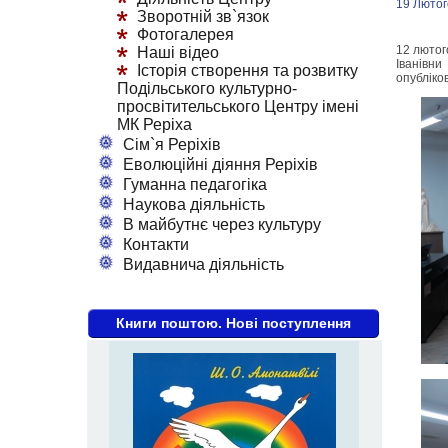
19 Лютог
Зворотній зв`язок
Фотогалерея
12 лютог
Наші відео
Іванівни
Історія створення та розвитку
опубліко
Подільського культурно-
просвітительського Центру імені
МК Реріха
Сім`я Реріхів
Еволюційні діяння Реріхів
Гуманна педагогіка
Наукова діяльність
В майбутнє через культуру
Контакти
Видавнича діяльність
Книги поштою. Нові поступлення