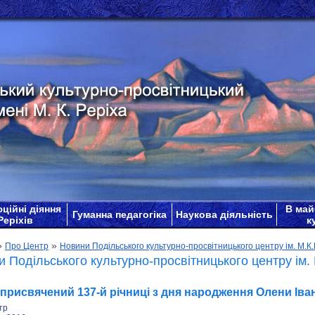
ційні діяння
В май
Гуманна педагогіка
Наукова діяльність
Реріхів
к
»
»
Про Центр
Новини Подільського культурно-просвітницького центру ім. М.К.
 Подільського культурно-просвітницького центру ім. 
 присвячений 137-й річниці з дня народження Олени Іва
тр