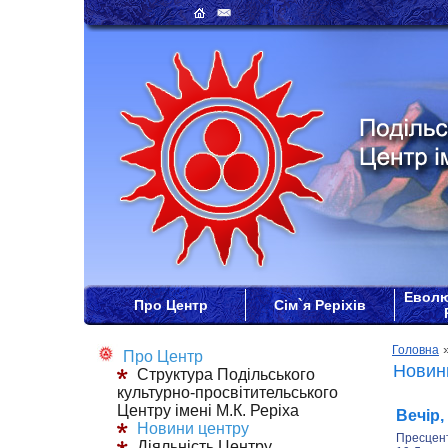
Еволю
Про Центр
Сім`я Реріхів
Головна
Про Центр
Новини
Структура Подільського
культурно-просвітительського
Центру імені М.К. Реріха
Вечір,
Новини центру
Пресцен
Діяльність Центру