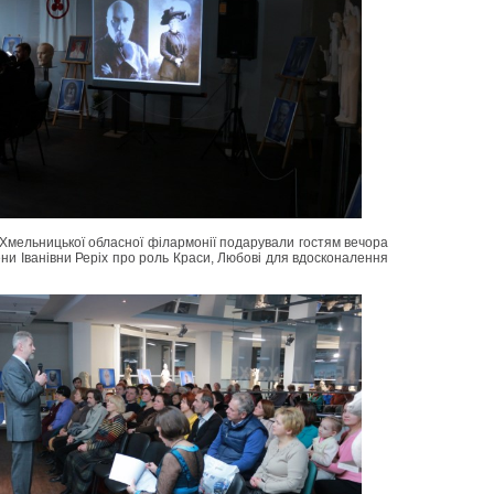
и Хмельницької обласної філармонії подарували гостям вечора
ни Іванівни Реріх про роль Краси, Любові для вдосконалення