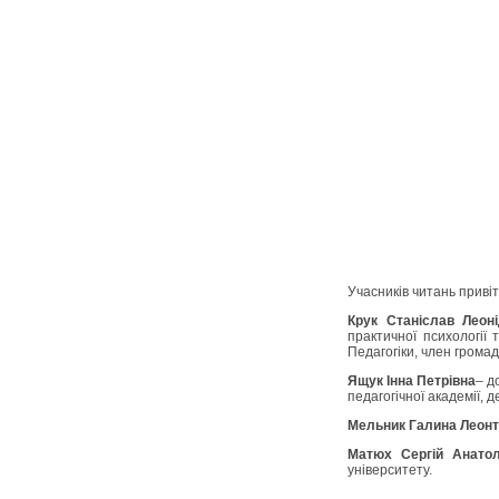
Учасників читань приві
Крук Станіслав Леон
практичної психології 
Педагогіки, член громад
Ящук Інна Петрівна
– д
педагогічної академії, 
Мельник Галина Леонт
Матюх Сергій Анатол
університету.