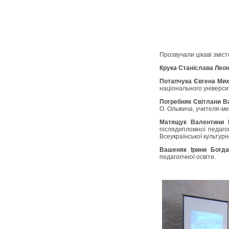
Прозвучали цікаві зміст
Крука Станіслава Леон
Потапчука Євгена Ми
національного університ
Погребняк Світлани В
О. Ольжича, учителя-ме
Матящук Валентини 
післядипломної педагог
Всеукраїнської культурн
Вашеняк Ірини Богда
педагогічної освіти.