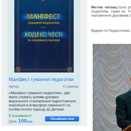
Метою читань
стало р
педагогіки, таких як: 
наповнення духовним с
Відкриття Педагогічних
Маніфест гуманної педагогіки
Автор:
Сторінок:
«Маніфест гуманної педагогіки», ідеї
якого служать цілями духовно-
морального становлення підростаючого
покоління в атмосфері гуманності та
особистісного підходу до Дитини.
Є в наявності
100
Ціна:
грн.