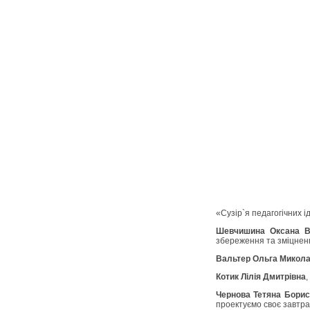
«Сузір`я педагогічних 
Шевчишина Оксана В
збереження та зміцнен
Вальтер Ольга Микола
Котик Лілія Дмитрівна
,
Чернова Тетяна Борис
проектуємо своє завтра