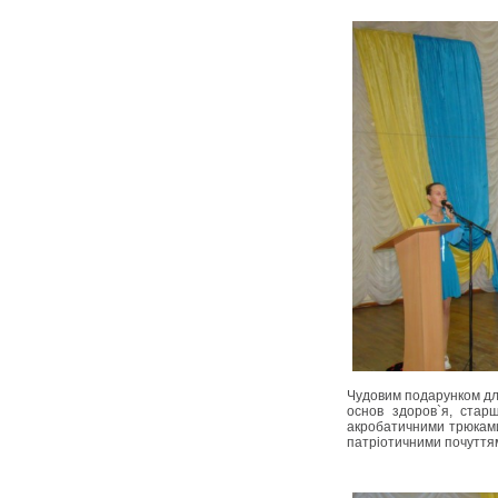
Чудовим подарунком для 
основ здоров`я, стар
акробатичними трюками
патріотичними почуття