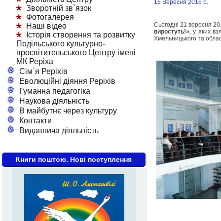
16 Вересня 2016 р.
Зворотній зв`язок
Фотогалерея
Сьогодні 21 вересня 20
Наші відео
виростуть!»
, у яких в
Історія створення та розвитку
Хмельницького та облас
Подільського культурно-
просвітительського Центру імені
МК Реріха
Сім`я Реріхів
Еволюційні діяння Реріхів
Гуманна педагогіка
Наукова діяльність
В майбутнє через культуру
Контакти
Видавнича діяльність
Книги поштою. Нові поступлення