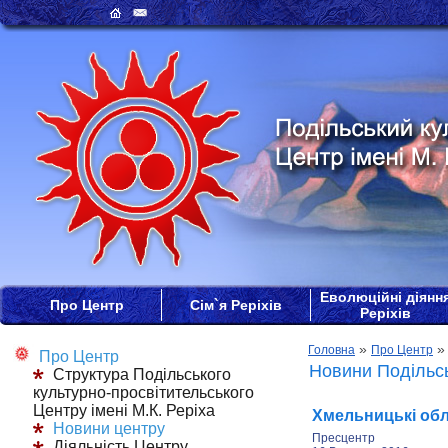
Еволюційні діянн
Про Центр
Сім`я Реріхів
Реріхів
»
Головна
Про Центр
Про Центр
Новини Подільсь
Структура Подільського
культурно-просвітительського
Центру імені М.К. Реріха
Хмельницькі обл
Новини центру
Пресцентр
Діяльність Центру