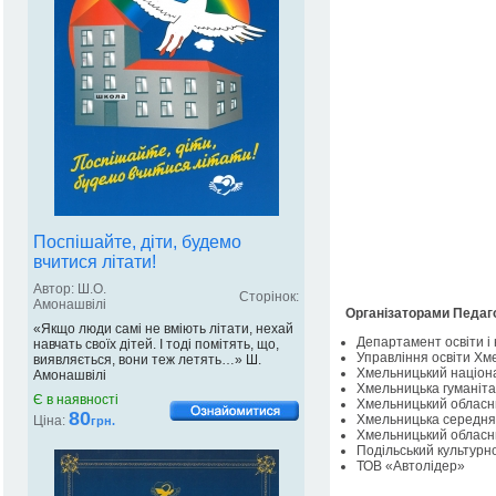
Поспішайте, діти, будемо
вчитися літати!
Автор: Ш.О.
Сторінок:
Амонашвілі
Організаторами Педаго
«Якщо люди самі не вміють літати, нехай
Департамент освіти і 
навчать своїх дітей. І тоді помітять, що,
Управління освіти Хме
виявляється, вони теж летять…» Ш.
Хмельницький націона
Амонашвілі
Хмельницька гуманіта
Є в наявності
Хмельницький обласний
80
Хмельницька середня з
Ціна:
грн.
Хмельницький обласний
Подільський культурно
ТОВ «Автолідер»