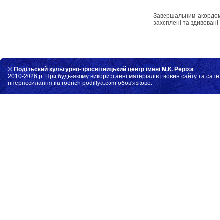
Завершальним акордом 
захоплені та здивовані
© Подільский культурно-просвітницький центр імені М.К. Реріха
2010-2026 р. При будь-якому використанні матеріалів і новин сайту та сате
гіперпосилання на roerich-podillya.com обов'язкове.