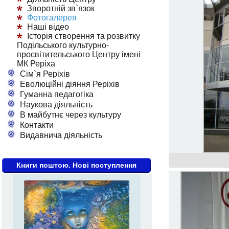
Зворотній зв`язок
Фотогалерея
Наші відео
Історія створення та розвитку
Подільського культурно-
просвітительського Центру імені
МК Реріха
Сім`я Реріхів
Еволюційні діяння Реріхів
Гуманна педагогіка
Наукова діяльність
В майбутнє через культуру
Контакти
Видавнича діяльність
Книги поштою. Нові поступлення