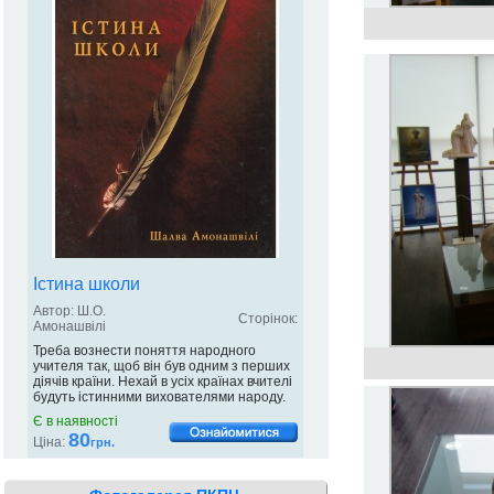
Істина школи
Автор: Ш.О.
Сторінок:
Амонашвілі
Треба вознести поняття народного
учителя так, щоб він був одним з перших
діячів країни. Нехай в усіх країнах вчителі
будуть істинними вихователями народу.
Є в наявності
80
Ціна:
грн.