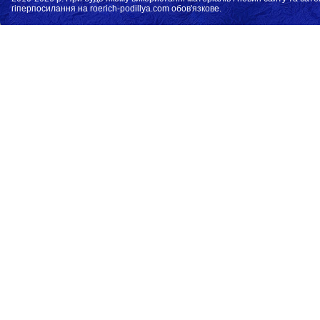
гіперпосилання на roerich-podillya.com обов'язкове.