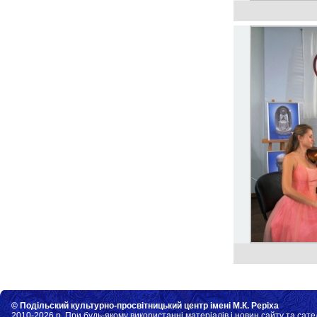
© Подільский культурно-просвітницький центр імені М.К. Реріха
2010-2026 р. При будь-якому використанні матеріалів і новин сайту та сате