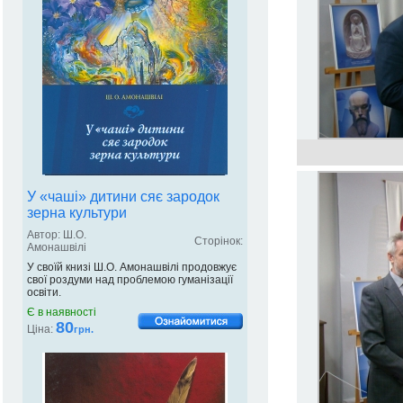
У «чаші» дитини сяє зародок
зерна культури
Автор: Ш.О.
Сторінок:
Амонашвілі
У своїй книзі Ш.О. Амонашвілі продовжує
свої роздуми над проблемою гуманізації
освіти.
Є в наявності
80
Ціна:
грн.