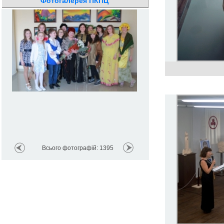
Фотогалерея ПКПЦ
Реріх і Шевченко – два всесв
культури
Всього фотографій: 1395