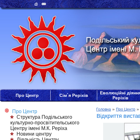
Еволюційні діянн
Про Центр
Сім`я Реріхів
Реріхів
»
Головна
Про Центр
Про Центр
Відкриття виста
Структура Подільського
культурно-просвітительського
Центру імені М.К. Реріха
Новини центру
Діяльність Центру