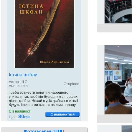
Істина школи
Автор: Ш.О.
Сторінок:
Амонашвілі
Треба вознести поняття народного
учителя так, щоб він був одним з перших
діячів країни. Нехай в усіх країнах вчителі
будуть істинними вихователями народу.
Є в наявності
80
Ціна:
грн.
Фотогалерея ПКПЦ