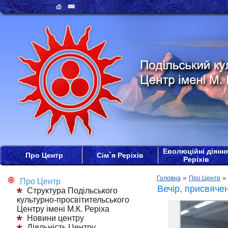
Еволюційні діянн
Про Центр
Сім`я Реріхів
Реріхів
»
Головна
Про Центр
Про Центр
Вечір, присвяче
Структура Подільського
культурно-просвітительського
Центру імені М.К. Реріха
Новини центру
Діяльність Центру