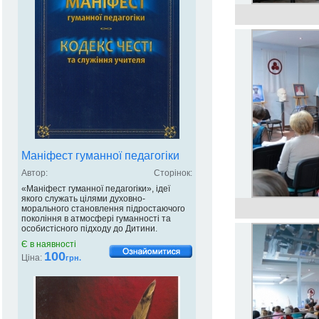
Маніфест гуманної педагогіки
Автор:
Сторінок:
«Маніфест гуманної педагогіки», ідеї
якого служать цілями духовно-
морального становлення підростаючого
покоління в атмосфері гуманності та
особистісного підходу до Дитини.
Є в наявності
100
Ціна:
грн.