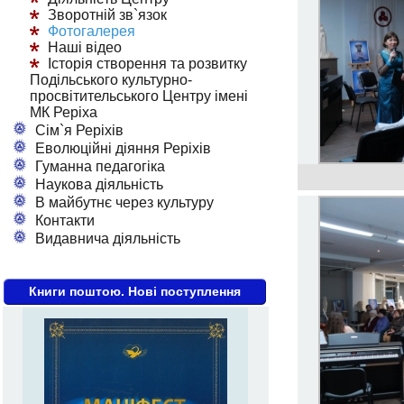
Зворотній зв`язок
Фотогалерея
Наші відео
Історія створення та розвитку
Подільського культурно-
просвітительського Центру імені
МК Реріха
Сім`я Реріхів
Еволюційні діяння Реріхів
Гуманна педагогіка
Наукова діяльність
В майбутнє через культуру
Контакти
Видавнича діяльність
Книги поштою. Нові поступлення