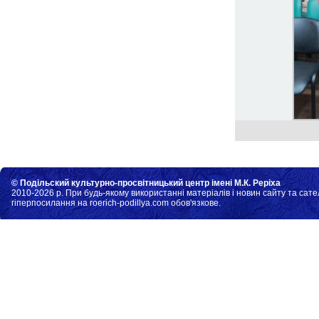
© Подільский культурно-просвітницький центр імені М.К. Реріха
2010-2026 р. При будь-якому використанні матеріалів і новин сайту та сате
гіперпосилання на roerich-podillya.com обов'язкове.