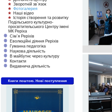
Зворотній зв`язок
Фотогалерея
Наші відео
Історія створення та розвитку
Подільського культурно-
просвітительського Центру імені
МК Реріха
Сім`я Реріхів
Еволюційні діяння Реріхів
Гуманна педагогіка
Наукова діяльність
В майбутнє через культуру
Контакти
Видавнича діяльність
Книги поштою. Нові поступлення