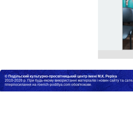
© Подільский культурно-просвітницький центр імені М.К. Реріха
2010-2026 р. При будь-якому використанні матеріалів і новин сайту та сате
гіперпосилання на roerich-podillya.com обов'язкове.