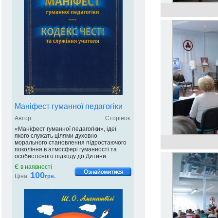
Маніфест гуманної педагогіки
Автор:
Сторінок:
«Маніфест гуманної педагогіки», ідеї
якого служать цілями духовно-
морального становлення підростаючого
покоління в атмосфері гуманності та
особистісного підходу до Дитини.
Є в наявності
100
Ціна:
грн.