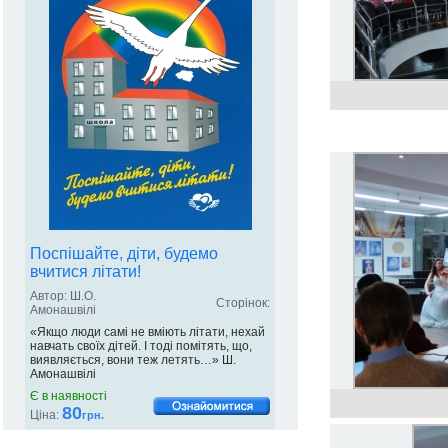
Поспішайте, діти, будемо
вчитися літати!
Автор: Ш.О.
Сторінок:
Амонашвілі
«Якщо люди самі не вміють літати, нехай
навчать своїх дітей. І тоді помітять, що,
виявляється, вони теж летять…» Ш.
Амонашвілі
Є в наявності
80
Ціна:
грн.