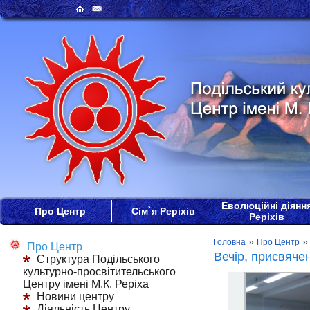
Еволюційні діянн
Про Центр
Сім`я Реріхів
Реріхів
»
Головна
Про Центр
Про Центр
Вечір, присвяче
Структура Подільського
культурно-просвітительського
Центру імені М.К. Реріха
Новини центру
Діяльність Центру