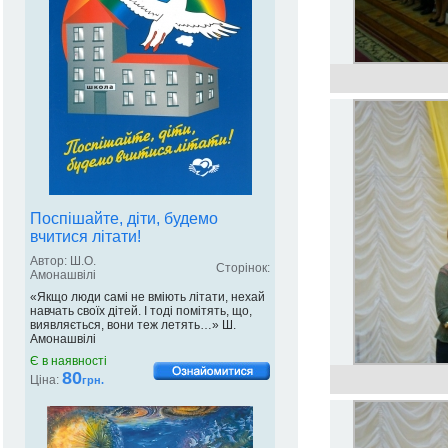
Поспішайте, діти, будемо
вчитися літати!
Автор: Ш.О.
Сторінок:
Амонашвілі
«Якщо люди самі не вміють літати, нехай
навчать своїх дітей. І тоді помітять, що,
виявляється, вони теж летять…» Ш.
Амонашвілі
Є в наявності
80
Ціна:
грн.