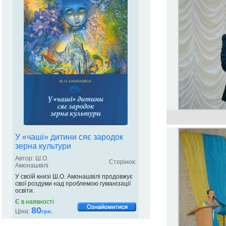
У «чаші» дитини сяє зародок
зерна культури
Автор: Ш.О.
Сторінок:
Амонашвілі
У своїй книзі Ш.О. Амонашвілі продовжує
свої роздуми над проблемою гуманізації
освіти.
Є в наявності
80
Ціна:
грн.