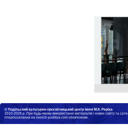
© Подільский культурно-просвітницький центр імені М.К. Реріха
2010-2026 р. При будь-якому використанні матеріалів і новин сайту та сате
гіперпосилання на roerich-podillya.com обов'язкове.