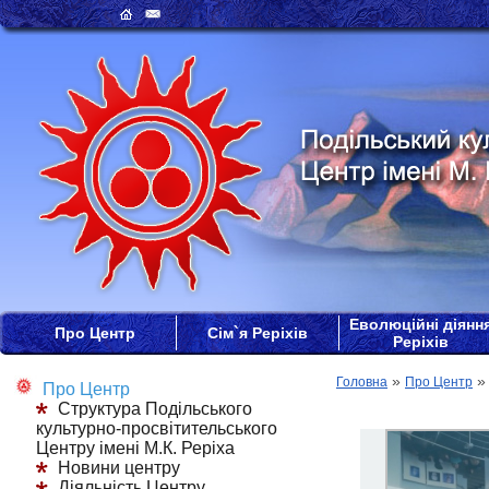
Еволюційні діянн
Про Центр
Сім`я Реріхів
Реріхів
»
Головна
Про Центр
Про Центр
Структура Подільського
культурно-просвітительського
Центру імені М.К. Реріха
Новини центру
Діяльність Центру