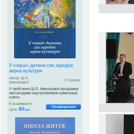
У «чаші» дитини сяє зародок
зерна культури
Автор: Ш.О.
Сторінок:
Амонашвілі
У своїй книзі Ш.О. Амонашвілі продовжує
свої роздуми над проблемою гуманізації
освіти.
Є в наявності
80
Ціна:
грн.