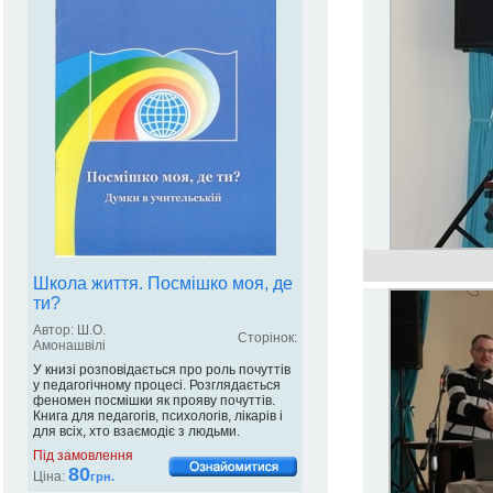
Школа життя. Посмішко моя, де
ти?
Автор: Ш.О.
Сторінок:
Амонашвілі
У книзі розповідається про роль почуттів
у педагогічному процесі. Розглядається
феномен посмішки як прояву почуттів.
Книга для педагогів, психологів, лікарів і
для всіх, хто взаємодіє з людьми.
Під замовлення
80
Ціна:
грн.