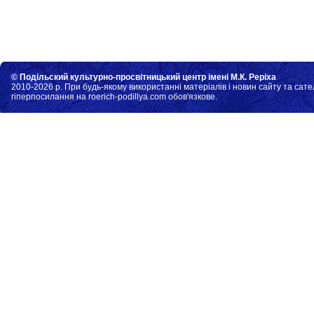
© Подільский культурно-просвітницький центр імені М.К. Реріха
2010-2026 р. При будь-якому використанні матеріалів і новин сайту та сате
гіперпосилання на roerich-podillya.com обов'язкове.