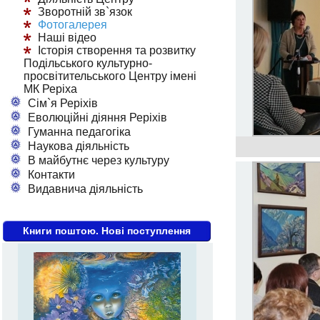
Зворотній зв`язок
Фотогалерея
Наші відео
Історія створення та розвитку
Подільського культурно-
просвітительського Центру імені
МК Реріха
Сім`я Реріхів
Еволюційні діяння Реріхів
Гуманна педагогіка
Наукова діяльність
В майбутнє через культуру
Контакти
Видавнича діяльність
Книги поштою. Нові поступлення