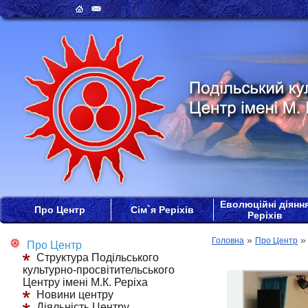
Еволюційні діянн
Про Центр
Сім`я Реріхів
Реріхів
»
Головна
Про Центр
Про Центр
Структура Подільського
культурно-просвітительського
Центру імені М.К. Реріха
Новини центру
Діяльність Центру