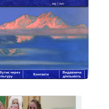
|
укр
рус
бутнє через
Видавнича
Контакти
ультуру
діяльність