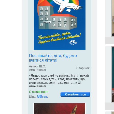
Поспішайте, діти, будемо
вчитися літати!
Автор: Ш.О.
Сторінок:
Амонашвілі
«Якщо люди самі не вміють літати, нехай
навчать своїх дітей. І тоді помітять, що,
виявляється, вони теж летять…» Ш.
Амонашвілі
Є в наявності
80
Ціна:
грн.