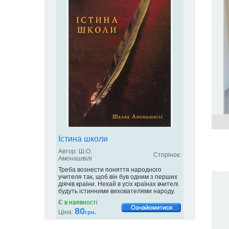
Істина школи
Автор: Ш.О.
Сторінок:
Амонашвілі
Треба вознести поняття народного
учителя так, щоб він був одним з перших
діячів країни. Нехай в усіх країнах вчителі
будуть істинними вихователями народу.
Є в наявності
80
Ціна:
грн.