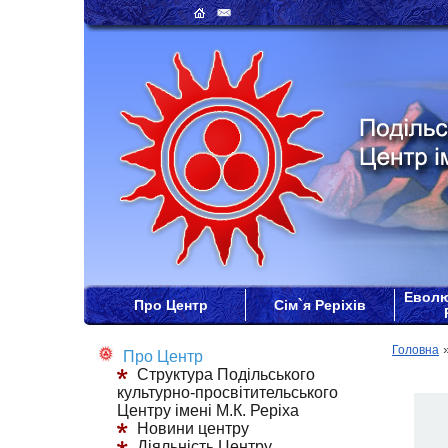
Еволю
Про Центр
Сім`я Реріхів
Головна
Про Центр
Структура Подільського
культурно-просвітительського
Центру імені М.К. Реріха
Новини центру
Діяльність Центру