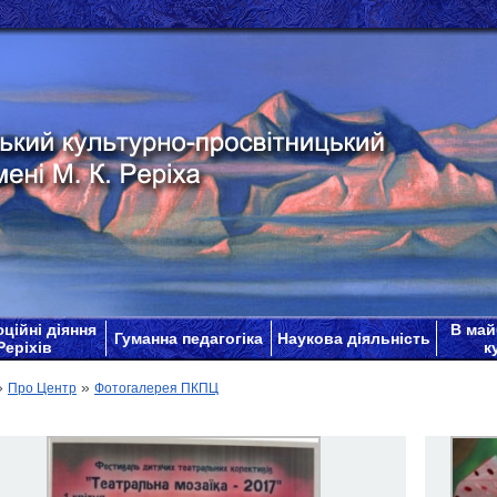
ційні діяння
В май
Гуманна педагогіка
Наукова діяльність
Реріхів
к
»
»
Про Центр
Фотогалерея ПКПЦ