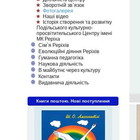
Зворотній зв`язок
Фотогалерея
Наші відео
Історія створення та розвитку
Подільського культурно-
просвітительського Центру імені
МК Реріха
Сім`я Реріхів
Еволюційні діяння Реріхів
Гуманна педагогіка
Наукова діяльність
В майбутнє через культуру
Контакти
Видавнича діяльність
Книги поштою. Нові поступлення