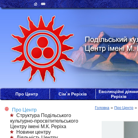
Еволюційні діянн
Про Центр
Сім`я Реріхів
Реріхів
»
Головна
Про Центр
Про Центр
Структура Подільського
культурно-просвітительського
Центру імені М.К. Реріха
Новини центру
Діяльність Центру