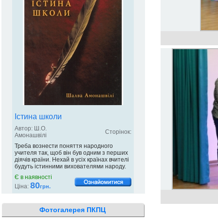
Істина школи
Автор: Ш.О.
Сторінок:
Амонашвілі
Треба вознести поняття народного
учителя так, щоб він був одним з перших
діячів країни. Нехай в усіх країнах вчителі
будуть істинними вихователями народу.
Є в наявності
80
Ціна:
грн.
Фотогалерея ПКПЦ