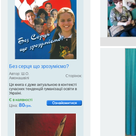
Без серця що зрозуміємо?
Автор: Ш.О.
Сторінок:
Амонашвілі
Ця книга є дуже актуальною в контексті
сучасних тенденцій гуманізації освіти в
Україні.
Є в наявності
80
Ціна:
грн.