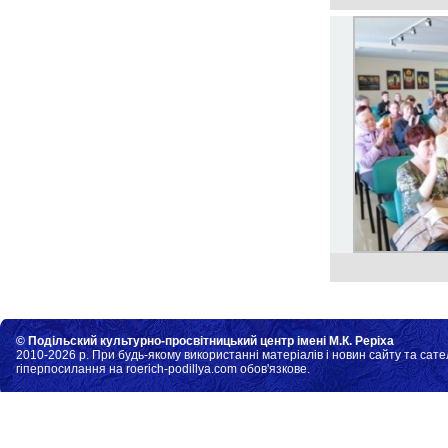
© Подільский культурно-просвітницький центр імені М.К. Реріха
2010-2026 р. При будь-якому використанні матеріалів і новин сайту та сате
гіперпосилання на roerich-podillya.com обов'язкове.