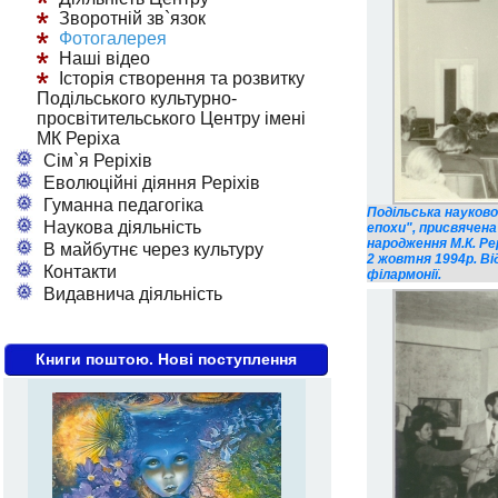
Зворотній зв`язок
Фотогалерея
Наші відео
Історія створення та розвитку
Подільського культурно-
просвітительського Центру імені
МК Реріха
Сім`я Реріхів
Еволюційні діяння Реріхів
Гуманна педагогіка
Подільська науково
Наукова діяльність
епохи", присвячена
народження М.К. Рер
В майбутнє через культуру
2 жовтня 1994р. Ві
Контакти
філармонії.
Видавнича діяльність
Книги поштою. Нові поступлення