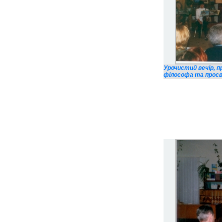
Урочистий вечір, 
філософа та просві