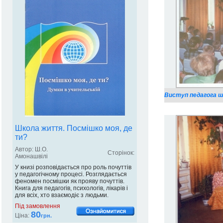
Виступ педагога шк
Школа життя. Посмішко моя, де
ти?
Автор: Ш.О.
Сторінок:
Амонашвілі
У книзі розповідається про роль почуттів
у педагогічному процесі. Розглядається
феномен посмішки як прояву почуттів.
Книга для педагогів, психологів, лікарів і
для всіх, хто взаємодіє з людьми.
Під замовлення
80
Ціна:
грн.