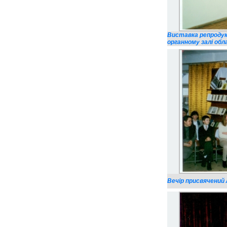
Виставка репродук
органному залі обла
Вечір присвячений Л