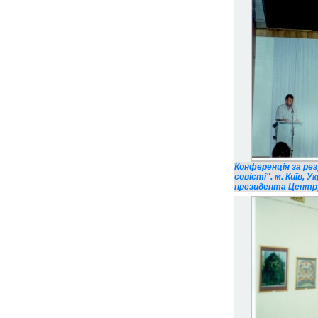
Конференція за ре
совісті". м. Київ, У
президента Центру і