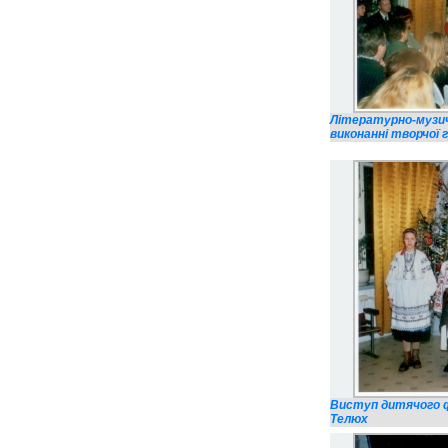
Літературно-музичн
виконанні творчої г
Виступ дитячого фо
Телюх