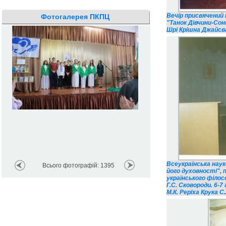
Вечір присвячений
Фотогалерея ПКПЦ
"Танок Дівчини-Со
Шрі Крішна Джайсв
Всеукраїнська нау
Всього фотографій: 1395
його духовності", 
українського філос
Г.С. Сковороди. 6-
М.К. Реріха Крука С.