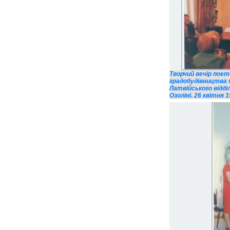
Творчий вечір пое
градобудівництва м
Латвійського відді
Озоліні. 26 квітня 1