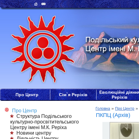
Еволюційні діянн
Про Центр
Сім`я Реріхів
Реріхів
»
Головна
Про Центр
Про Центр
ПКПЦ (Архів)
Структура Подільського
культурно-просвітительського
Центру імені М.К. Реріха
Новини центру
Діяльність Центру