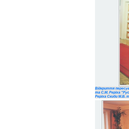
Відкриття пересувн
та С.М. Реріха "Ру
Реріха Скиби М.В. т