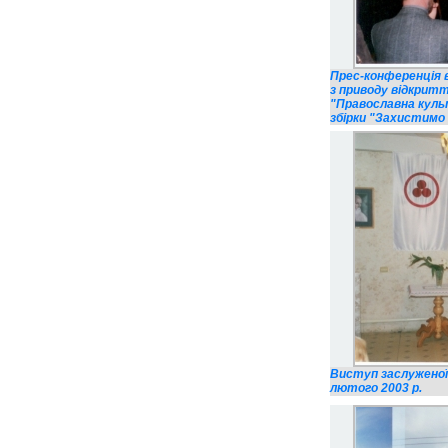
Прес-конференція в
з приводу відкритт
"Православна культ
збірки "Захистимо 
Виступ заслуженої
лютого 2003 р.