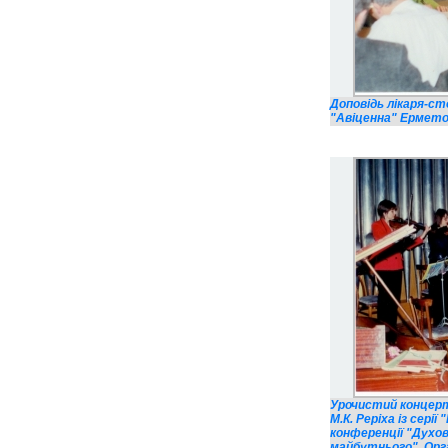
Доповідь лікаря-с
"Авіценна" Ерметов
Урочистий концерт
М.К. Реріха із сері
конференції "Духов
майбутнього". Орга