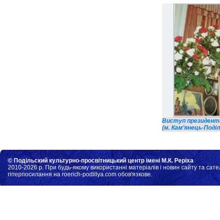
Виступ президента 
(м. Кам’янець-Поділ
© Подільский культурно-просвітницький центр імені М.К. Реріха
2010-2026 р. При будь-якому використанні матеріалів і новин сайту та сате
гіперпосилання на roerich-podillya.com обов'язкове.