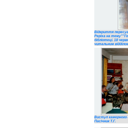
Відкриття пересувн
Реріха на тему""Го
бібліотеці. 18 черв
читальним відділом 
Виступ камерного а
Пасічник Т.Г.