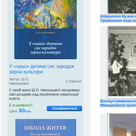
Відкриття Музею-біб
Привітання мера м
У «чаші» дитини сяє зародок
зерна культури
Автор: Ш.О.
Сторінок:
Амонашвілі
У своїй книзі Ш.О. Амонашвілі продовжує
свої роздуми над проблемою гуманізації
освіти.
Виступ кінорежисе
Є в наявності
Міжнародного Центр
80
Ціна:
грн.