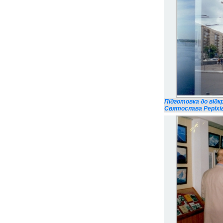
Підготовка до від
Святослава Реріхів