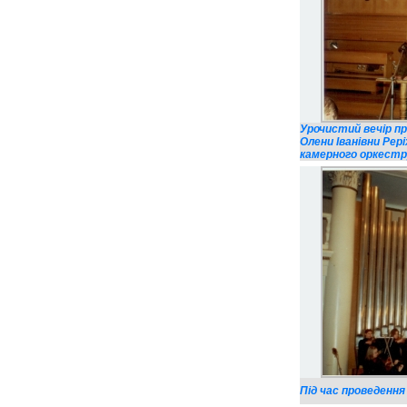
Урочистий вечір пр
Олени Іванівни Рері
камерного оркестру
Під час проведення