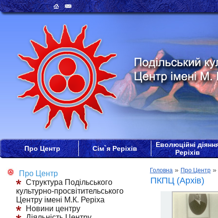
Еволюційні діянн
Про Центр
Сім`я Реріхів
Реріхів
»
Головна
Про Центр
Про Центр
ПКПЦ (Архів)
Структура Подільського
культурно-просвітительського
Центру імені М.К. Реріха
Новини центру
Діяльність Центру