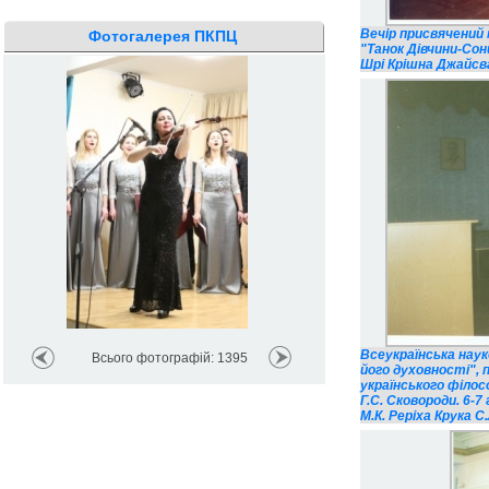
Вечір присвячений
Фотогалерея ПКПЦ
"Танок Дівчини-Со
Шрі Крішна Джайсв
Всеукраїнська нау
Всього фотографій: 1395
його духовності", 
українського філос
Г.С. Сковороди. 6-
М.К. Реріха Крука С.