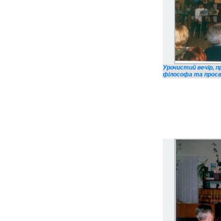
Урочистий вечір, 
філософа та просві