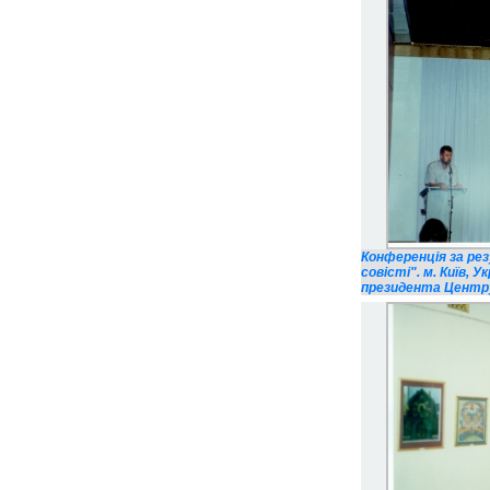
Конференція за ре
совісті". м. Київ, У
президента Центру і