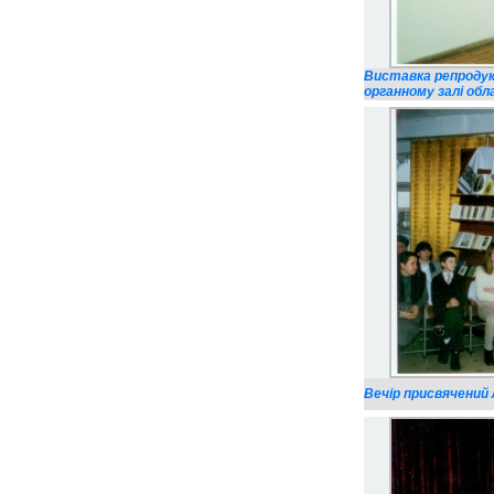
Виставка репродук
органному залі обла
Вечір присвячений Л