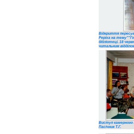
Відкриття пересувн
Реріха на тему""Го
бібліотеці. 18 черв
читальним відділом 
Виступ камерного а
Пасічник Т.Г.