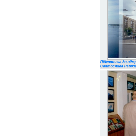
Підготовка до від
Святослава Реріхів