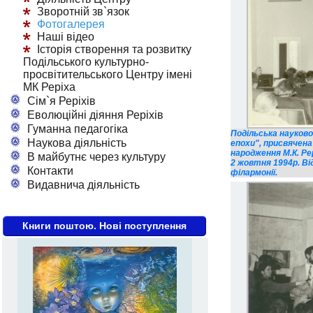
Зворотній зв`язок
Фотогалерея
Наші відео
Історія створення та розвитку
Подільського культурно-
просвітительського Центру імені
МК Реріха
Сім`я Реріхів
Еволюційні діяння Реріхів
Гуманна педагогіка
Подільська науково
Наукова діяльність
епохи", присвячена
народження М.К. Рер
В майбутнє через культуру
2 жовтня 1994р. Ві
Контакти
філармонії.
Видавнича діяльність
Книги поштою. Нові поступлення