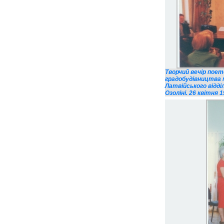
Творчий вечір пое
градобудівництва м
Латвійського відді
Озоліні. 26 квітня 1