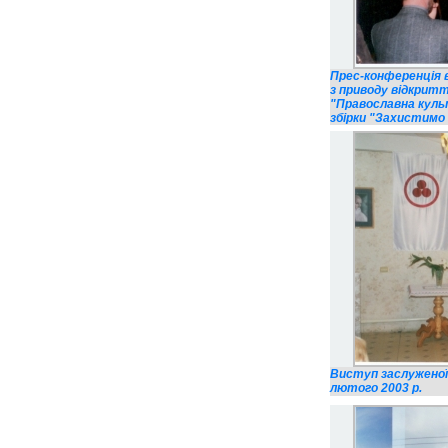
Прес-конференція в
з приводу відкритт
"Православна культ
збірки "Захистимо 
Виступ заслуженої
лютого 2003 р.