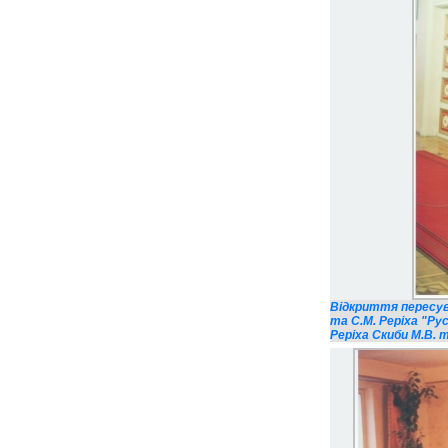
Відкриття пересувн
та С.М. Реріха "Ру
Реріха Скиби М.В. т