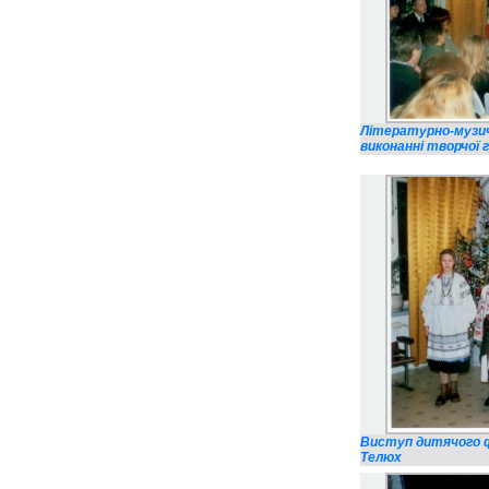
Літературно-музичн
виконанні творчої г
Виступ дитячого фо
Телюх