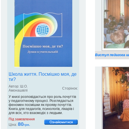
Виступ педагога шк
Школа життя. Посмішко моя, де
ти?
Автор: Ш.О.
Сторінок:
Амонашвілі
У книзі розповідається про роль почуттів
у педагогічному процесі. Розглядається
феномен посмішки як прояву почуттів.
Книга для педагогів, психологів, лікарів і
для всіх, хто взаємодіє з людьми.
Під замовлення
80
Ціна:
грн.