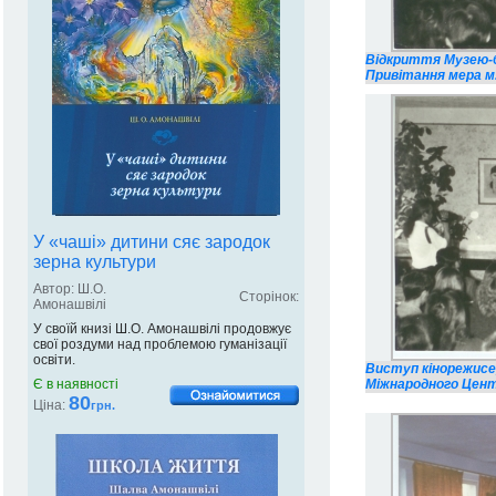
Відкриття Музею-біб
Привітання мера м
У «чаші» дитини сяє зародок
зерна культури
Автор: Ш.О.
Сторінок:
Амонашвілі
У своїй книзі Ш.О. Амонашвілі продовжує
свої роздуми над проблемою гуманізації
освіти.
Виступ кінорежисе
Є в наявності
Міжнародного Центр
80
Ціна:
грн.