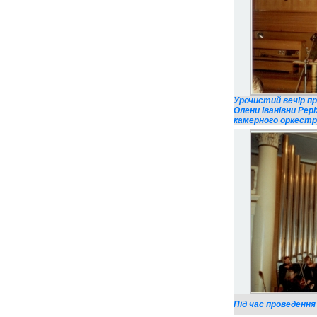
Урочистий вечір пр
Олени Іванівни Рері
камерного оркестру
Під час проведення