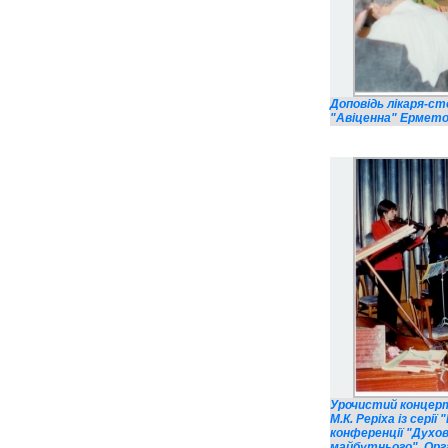
Доповідь лікаря-с
"Авіценна" Ерметов
Урочистий концерт
М.К. Реріха із сері
конференції "Духов
майбутнього". Орга