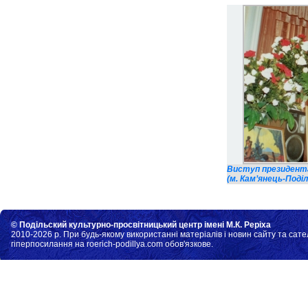
Виступ президента 
(м. Кам’янець-Поділ
© Подільский культурно-просвітницький центр імені М.К. Реріха
2010-2026 р. При будь-якому використанні матеріалів і новин сайту та сате
гіперпосилання на roerich-podillya.com обов'язкове.