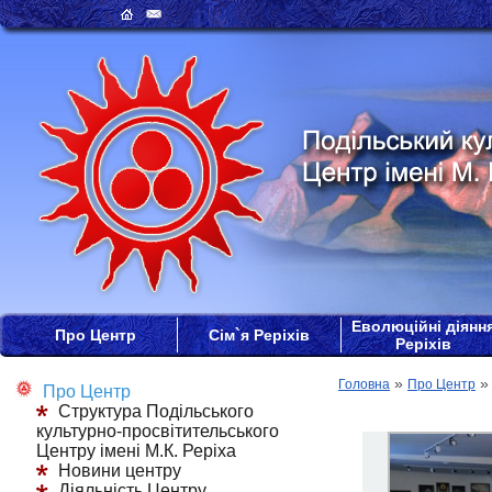
Еволюційні діянн
Про Центр
Сім`я Реріхів
Реріхів
»
Головна
Про Центр
Про Центр
Структура Подільського
культурно-просвітительського
Центру імені М.К. Реріха
Новини центру
Діяльність Центру