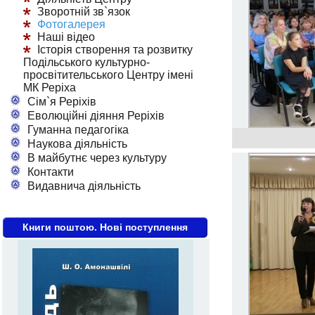
Зворотній зв`язок
Фотогалерея
Наші відео
Історія створення та розвитку
Подільського культурно-
просвітительського Центру імені
МК Реріха
Сім`я Реріхів
Еволюційні діяння Реріхів
Гуманна педагогіка
Наукова діяльність
В майбутнє через культуру
Контакти
Видавнича діяльність
Книги поштою. Нові поступлення