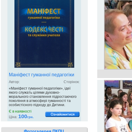
Маніфест гуманної педагогіки
Автор:
Сторінок:
«Маніфест гуманної педагогіки», ідеї
якого служать цілями духовно-
морального становлення підростаючого
покоління в атмосфері гуманності та
особистісного підходу до Дитини.
Є в наявності
100
Ціна:
грн.
Фотогалерея ПКПЦ