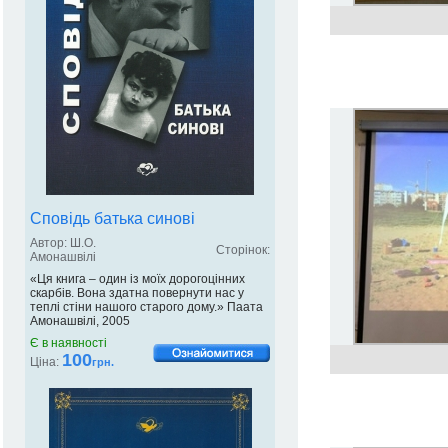
Сповідь батька синові
Автор: Ш.О.
Сторінок:
Амонашвілі
«Ця книга – один із моїх дорогоцінних
скарбів. Вона здатна повернути нас у
теплі стіни нашого старого дому.» Паата
Амонашвілі, 2005
Є в наявності
100
Ціна:
грн.