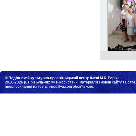
© Подільский культурно-просвітницький центр імені М.К. Реріха
2010-2026 р. При будь-якому використанні матеріалів і новин сайту та сате
гіперпосилання на roerich-podillya.com обов'язкове.