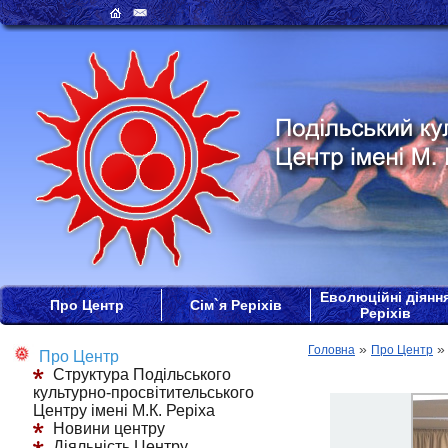
Еволюційні діянн
Про Центр
Сім`я Реріхів
Реріхів
»
Головна
Про Центр
Про Центр
Структура Подільського
культурно-просвітительського
Центру імені М.К. Реріха
Новини центру
Діяльність Центру