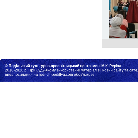
© Подільский культурно-просвітницький центр імені М.К. Реріха
2010-2026 р. При будь-якому використанні матеріалів і новин сайту та сате
гіперпосилання на roerich-podillya.com обов'язкове.