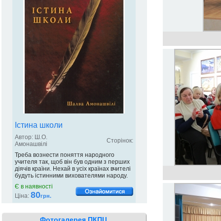
Істина школи
Автор: Ш.О.
Сторінок:
Амонашвілі
Треба вознести поняття народного
учителя так, щоб він був одним з перших
діячів країни. Нехай в усіх країнах вчителі
будуть істинними вихователями народу.
Є в наявності
80
Ціна:
грн.
Фотогалерея ПКПЦ