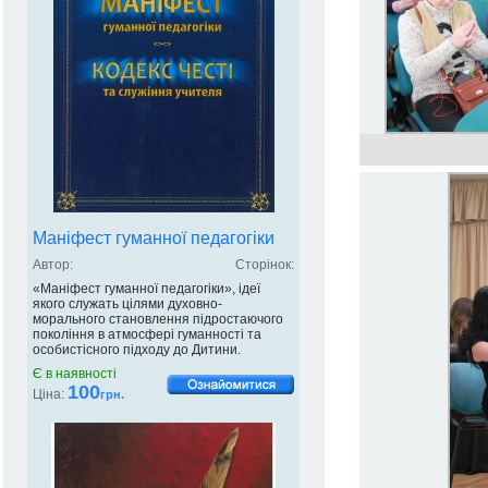
Маніфест гуманної педагогіки
Автор:
Сторінок:
«Маніфест гуманної педагогіки», ідеї
якого служать цілями духовно-
морального становлення підростаючого
покоління в атмосфері гуманності та
особистісного підходу до Дитини.
Є в наявності
100
Ціна:
грн.