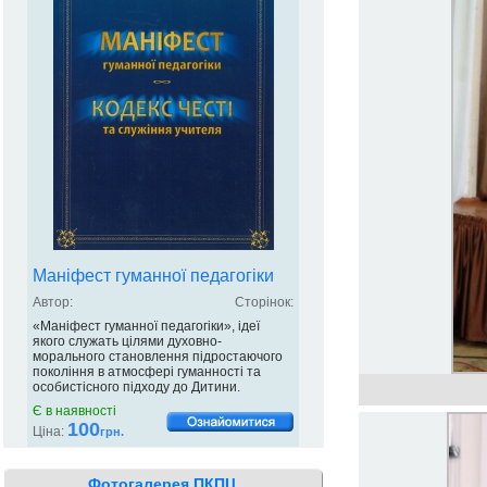
Маніфест гуманної педагогіки
Автор:
Сторінок:
«Маніфест гуманної педагогіки», ідеї
якого служать цілями духовно-
морального становлення підростаючого
покоління в атмосфері гуманності та
особистісного підходу до Дитини.
Є в наявності
100
Ціна:
грн.
Фотогалерея ПКПЦ