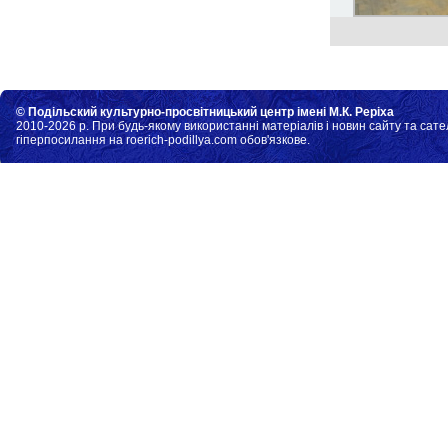
© Подільский культурно-просвітницький центр імені М.К. Реріха
2010-2026 р. При будь-якому використанні матеріалів і новин сайту та сате
гіперпосилання на roerich-podillya.com обов'язкове.