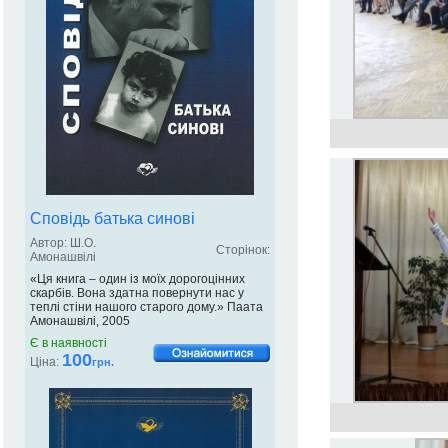
Сповідь батька синові
Автор: Ш.О.
Сторінок:
Амонашвілі
«Ця книга – один із моїх дорогоцінних
скарбів. Вона здатна повернути нас у
теплі стіни нашого старого дому.» Паата
Амонашвілі, 2005
Є в наявності
100
Ціна:
грн.