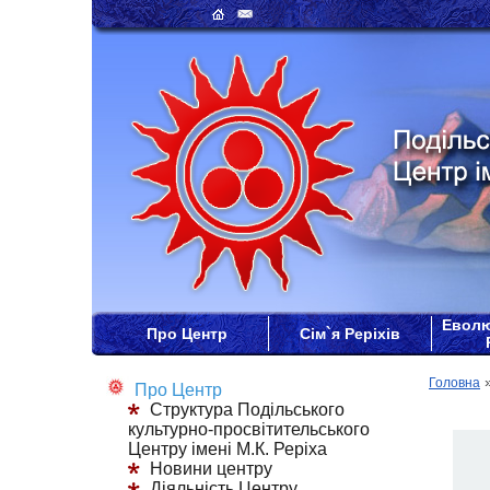
Еволю
Про Центр
Сім`я Реріхів
Головна
Про Центр
Структура Подільського
культурно-просвітительського
Центру імені М.К. Реріха
Новини центру
Діяльність Центру