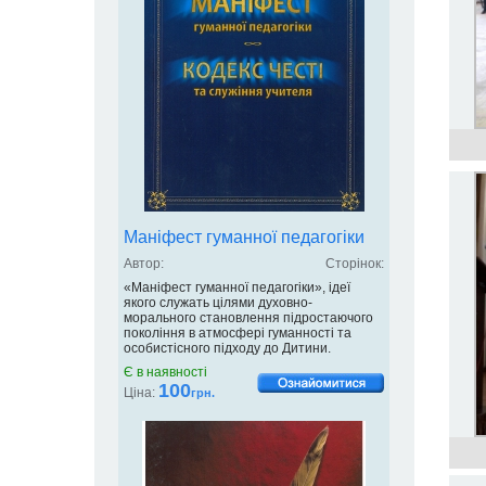
Маніфест гуманної педагогіки
Автор:
Сторінок:
«Маніфест гуманної педагогіки», ідеї
якого служать цілями духовно-
морального становлення підростаючого
покоління в атмосфері гуманності та
особистісного підходу до Дитини.
Є в наявності
100
Ціна:
грн.