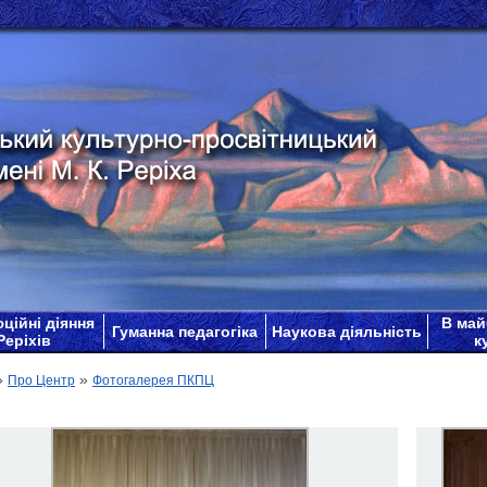
ційні діяння
В май
Гуманна педагогіка
Наукова діяльність
Реріхів
к
»
»
Про Центр
Фотогалерея ПКПЦ