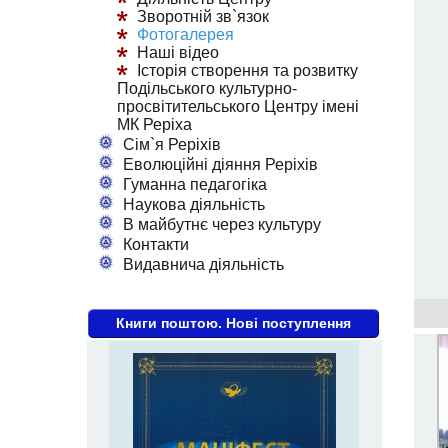
Зворотній зв`язок
Фотогалерея
Наші відео
Історія створення та розвитку
Подільського культурно-
просвітительського Центру імені
МК Реріха
Сім`я Реріхів
Еволюційні діяння Реріхів
Гуманна педагогіка
Наукова діяльність
В майбутнє через культуру
Контакти
Видавнича діяльність
Книги поштою. Нові поступлення