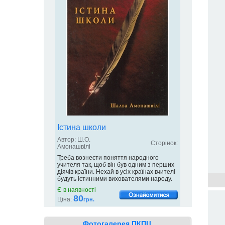
Істина школи
Автор: Ш.О.
Сторінок:
Амонашвілі
Треба вознести поняття народного
учителя так, щоб він був одним з перших
діячів країни. Нехай в усіх країнах вчителі
будуть істинними вихователями народу.
Є в наявності
80
Ціна:
грн.
Фотогалерея ПКПЦ