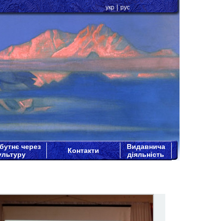
|
укр
рус
бутнє через
Видавнича
Контакти
ультуру
діяльність