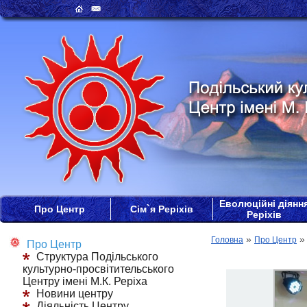
Еволюційні діянн
Про Центр
Сім`я Реріхів
Реріхів
»
Головна
Про Центр
Про Центр
Структура Подільського
культурно-просвітительського
Центру імені М.К. Реріха
Новини центру
Діяльність Центру