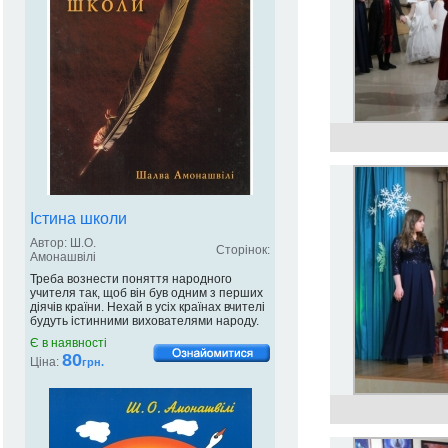
Істина школи
Автор: Ш.О.
Сторінок:
Амонашвілі
Треба вознести поняття народного
учителя так, щоб він був одним з перших
діячів країни. Нехай в усіх країнах вчителі
будуть істинними вихователями народу.
Є в наявності
80
Ціна:
грн.