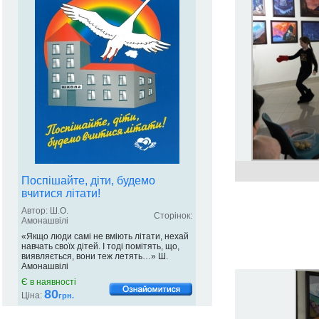
Поспішайте, діти, будемо
вчитися літати!
Автор: Ш.О.
Сторінок:
Амонашвілі
«Якщо люди самі не вміють літати, нехай
навчать своїх дітей. І тоді помітять, що,
виявляється, вони теж летять…» Ш.
Амонашвілі
Є в наявності
80
Ціна:
грн.