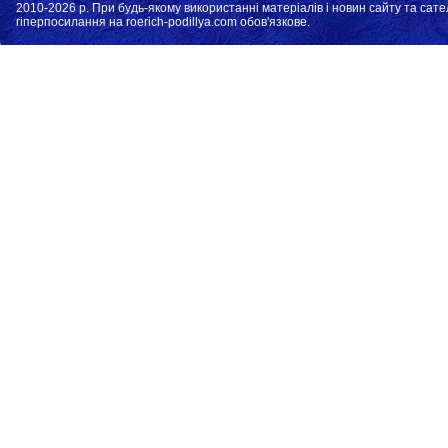
2010-2026 р. При будь-якому використанні матеріалів і новин сайту та сате
гіперпосилання на roerich-podillya.com обов'язкове.