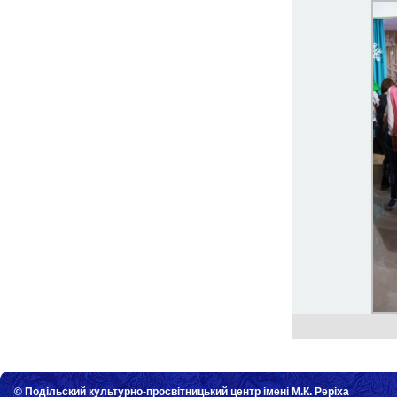
© Подільский культурно-просвітницький центр імені М.К. Реріха