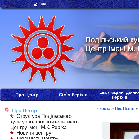
Еволюційні діянн
Про Центр
Сім`я Реріхів
Реріхів
»
Головна
Про Центр
Про Центр
Структура Подільського
культурно-просвітительського
Центру імені М.К. Реріха
Новини центру
Діяльність Центру