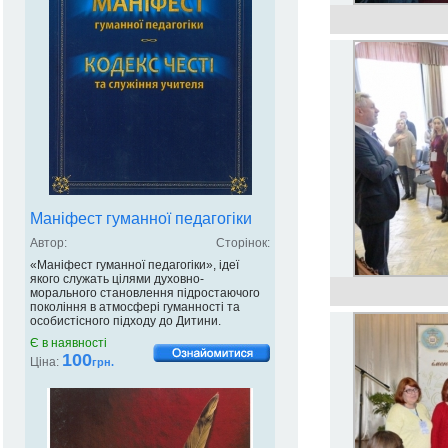
Маніфест гуманної педагогіки
Автор:
Сторінок:
«Маніфест гуманної педагогіки», ідеї
якого служать цілями духовно-
морального становлення підростаючого
покоління в атмосфері гуманності та
особистісного підходу до Дитини.
Є в наявності
100
Ціна:
грн.