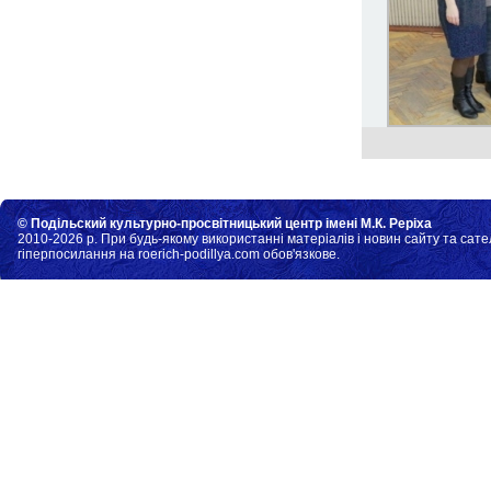
© Подільский культурно-просвітницький центр імені М.К. Реріха
2010-2026 р. При будь-якому використанні матеріалів і новин сайту та сате
гіперпосилання на roerich-podillya.com обов'язкове.