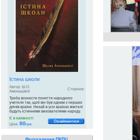
Істина школи
Автор: Ш.О.
Сторінок:
Амонашвілі
Треба вознести поняття народного
учителя так, щоб він був одним з перших
діячів країни. Нехай в усіх країнах вчителі
будуть істинними вихователями народу.
Є в наявності
80
Ціна:
грн.
Фотогалерея ПКПЦ