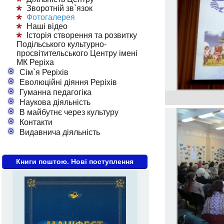
Зворотній зв`язок
Фотогалерея
Наші відео
Історія створення та розвитку
Подільського культурно-
просвітительського Центру імені
МК Реріха
Сім`я Реріхів
Еволюційні діяння Реріхів
Гуманна педагогіка
Наукова діяльність
В майбутнє через культуру
Контакти
Видавнича діяльність
Книги поштою. Нові поступлення