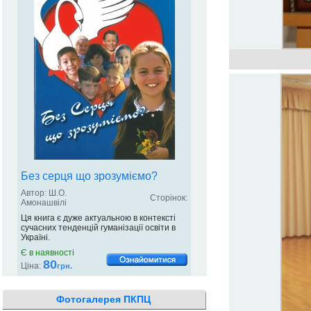
Без серця що зрозуміємо?
Автор: Ш.О.
Сторінок:
Амонашвілі
Ця книга є дуже актуальною в контексті
сучасних тенденцій гуманізації освіти в
Україні.
Є в наявності
80
Ціна:
грн.
Фотогалерея ПКПЦ