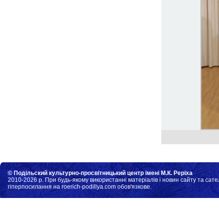
© Подільский культурно-просвітницький центр імені М.К. Реріха
2010-2026 р. При будь-якому використанні матеріалів і новин сайту та сате
гіперпосилання на roerich-podillya.com обов'язкове.