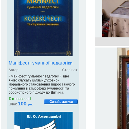
Маніфест гуманної педагогіки
Автор:
Сторінок:
«Маніфест гуманної педагогіки», ідеї
якого служать цілями духовно-
морального становлення підростаючого
покоління в атмосфері гуманності та
особистісного підходу до Дитини.
Є в наявності
100
Ціна:
грн.