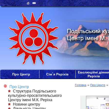
Еволюційні діянн
Про Центр
Сім`я Реріхів
Реріхів
»
Головна
Про Центр
Про Центр
Структура Подільського
культурно-просвітительського
Центру імені М.К. Реріха
Новини центру
Діяльність Центру