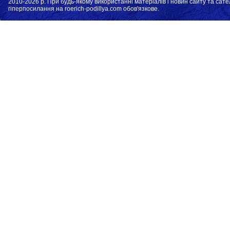
2010-2026 р. При будь-якому використанні матеріалів і новин сайту та сате
гіперпосилання на roerich-podillya.com обов'язкове.