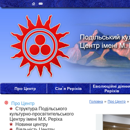
Еволюційні діянн
Про Центр
Сім`я Реріхів
Реріхів
»
Головна
Про Центр
Про Центр
Структура Подільського
культурно-просвітительського
Центру імені М.К. Реріха
Новини центру
Діяльність Центру