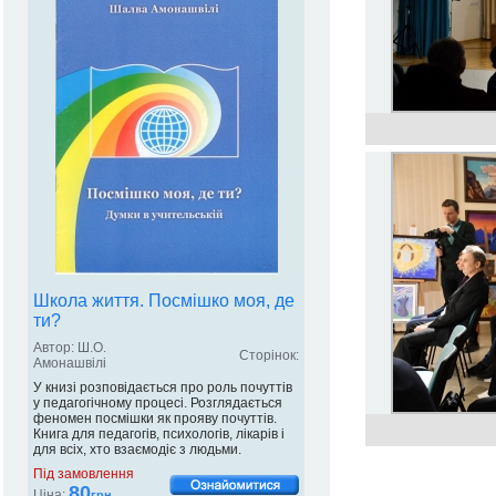
Школа життя. Посмішко моя, де
ти?
Автор: Ш.О.
Сторінок:
Амонашвілі
У книзі розповідається про роль почуттів
у педагогічному процесі. Розглядається
феномен посмішки як прояву почуттів.
Книга для педагогів, психологів, лікарів і
для всіх, хто взаємодіє з людьми.
Під замовлення
80
Ціна:
грн.