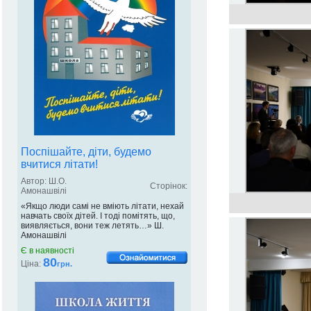
Поспішайте, діти, будемо
вчитися літати!
Автор: Ш.О.
Сторінок:
Амонашвілі
«Якщо люди самі не вміють літати, нехай
навчать своїх дітей. І тоді помітять, що,
виявляється, вони теж летять…» Ш.
Амонашвілі
Є в наявності
80
Ціна:
грн.