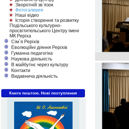
Зворотній зв`язок
Фотогалерея
Наші відео
Історія створення та розвитку
Подільського культурно-
просвітительського Центру імені
МК Реріха
Сім`я Реріхів
Еволюційні діяння Реріхів
Гуманна педагогіка
Наукова діяльність
В майбутнє через культуру
Контакти
Видавнича діяльність
Книги поштою. Нові поступлення