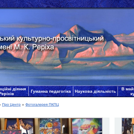
ційні діяння
В май
Гуманна педагогіка
Наукова діяльність
Реріхів
к
»
»
Про Центр
Фотогалерея ПКПЦ