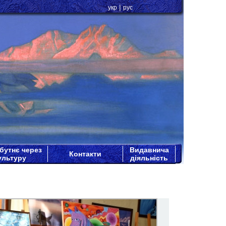
|
укр
рус
бутнє через
Видавнича
Контакти
ультуру
діяльність