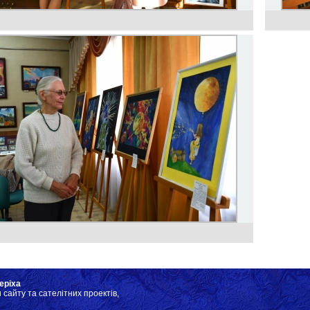
еріха
 сайту та сателітних проектів,