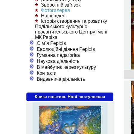
Зворотній зв`язок
Фотогалерея
Наші відео
Історія створення та розвитку
Подільського культурно-
просвітительського Центру імені
МК Реріха
Сім`я Реріхів
Еволюційні діяння Реріхів
Гуманна педагогіка
Наукова діяльність
В майбутнє через культуру
Контакти
Видавнича діяльність
Книги поштою. Нові поступлення