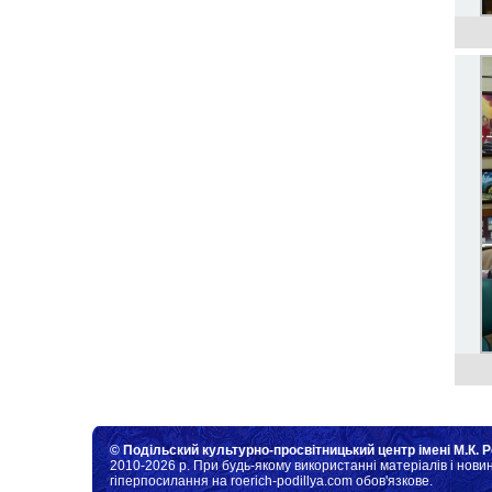
© Подільский культурно-просвітницький центр імені М.К. Р
2010-2026 р. При будь-якому використанні матеріалів і новин
гіперпосилання на roerich-podillya.com обов'язкове.