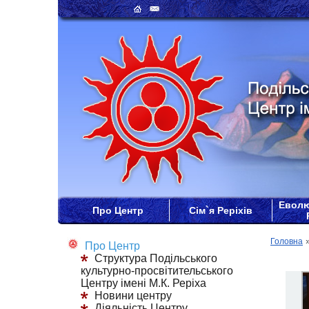
Еволю
Про Центр
Сім`я Реріхів
Головна
Про Центр
Структура Подільського
культурно-просвітительського
Центру імені М.К. Реріха
Новини центру
Діяльність Центру