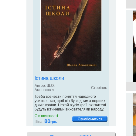
Істина школи
Автор: Ш.О.
Сторінок:
Амонашвілі
Треба вознести поняття народного
учителя так, щоб він був одним з перших
діячів країни. Нехай в усіх країнах вчителі
будуть істинними вихователями народу.
Є в наявності
80
Ціна:
грн.