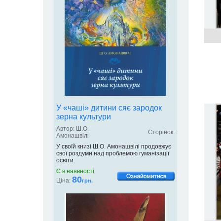
У «чаші» дитини сяє зародок
зерна культури
Автор: Ш.О.
Сторінок:
Амонашвілі
У своїй книзі Ш.О. Амонашвілі продовжує
свої роздуми над проблемою гуманізації
освіти.
Є в наявності
80
Ціна:
грн.