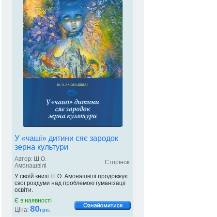
У «чаші» дитини сяє зародок
зерна культури
Автор: Ш.О.
Сторінок:
Амонашвілі
У своїй книзі Ш.О. Амонашвілі продовжує
свої роздуми над проблемою гуманізації
освіти.
Є в наявності
80
Ціна:
грн.