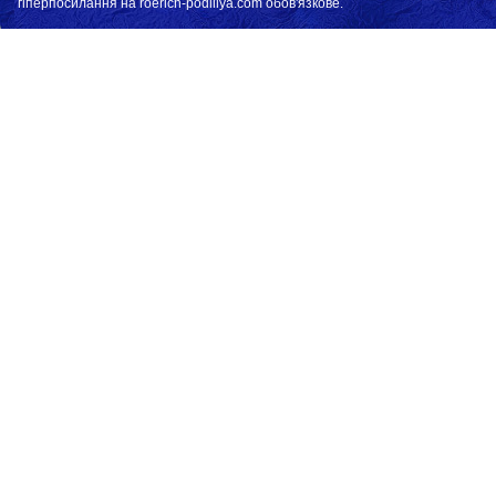
гіперпосилання на roerich-podillya.com обов'язкове.