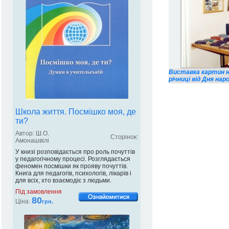
Виставка картин н
річниці від Дня нар
Школа життя. Посмішко моя, де
ти?
Автор: Ш.О.
Сторінок:
Амонашвілі
У книзі розповідається про роль почуттів
у педагогічному процесі. Розглядається
феномен посмішки як прояву почуттів.
Книга для педагогів, психологів, лікарів і
для всіх, хто взаємодіє з людьми.
Під замовлення
80
Ціна:
грн.