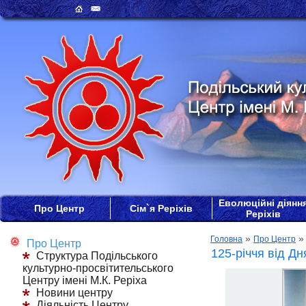
Еволюційні діянн
Про Центр
Сім`я Реріхів
Реріхів
»
Головна
Про Центр
Про Центр
125-річчя від Дн
Структура Подільського
культурно-просвітительського
Центру імені М.К. Реріха
Новини центру
Діяльність Центру