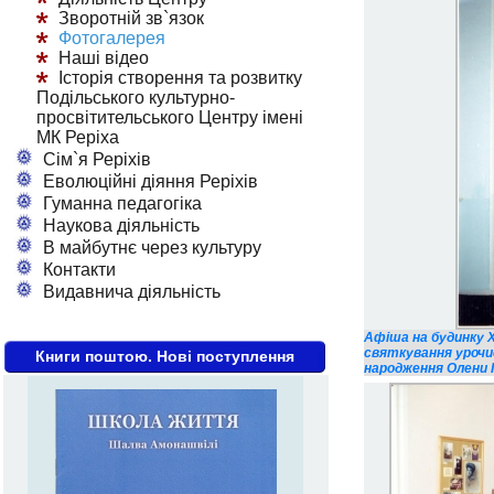
Зворотній зв`язок
Фотогалерея
Наші відео
Історія створення та розвитку
Подільського культурно-
просвітительського Центру імені
МК Реріха
Сім`я Реріхів
Еволюційні діяння Реріхів
Гуманна педагогіка
Наукова діяльність
В майбутнє через культуру
Контакти
Видавнича діяльність
Афіша на будинку Х
святкування урочис
Книги поштою. Нові поступлення
народження Олени Ів