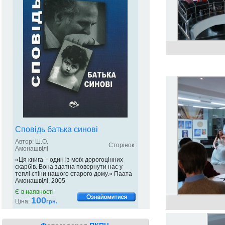
Сповідь батька синові
Автор: Ш.О.
Сторінок:
Амонашвілі
«Ця книга – один із моїх дорогоцінних
скарбів. Вона здатна повернути нас у
теплі стіни нашого старого дому.» Паата
Амонашвілі, 2005
Є в наявності
100
Ціна:
грн.