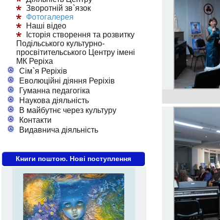
Зворотній зв`язок
Фотогалерея
Наші відео
Історія створення та розвитку
Подільського культурно-
просвітительського Центру імені
МК Реріха
Сім`я Реріхів
Еволюційні діяння Реріхів
Гуманна педагогіка
Наукова діяльність
В майбутнє через культуру
Контакти
Видавнича діяльність
Книги поштою. Нові поступлення