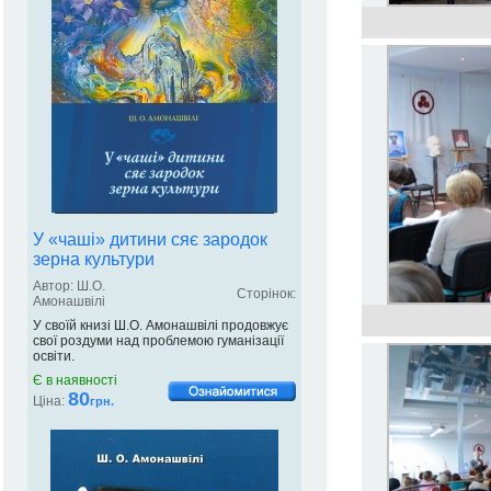
У «чаші» дитини сяє зародок
зерна культури
Автор: Ш.О.
Сторінок:
Амонашвілі
У своїй книзі Ш.О. Амонашвілі продовжує
свої роздуми над проблемою гуманізації
освіти.
Є в наявності
80
Ціна:
грн.