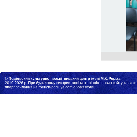
© Подільский культурно-просвітницький центр імені М.К. Реріха
2010-2026 р. При будь-якому використанні матеріалів і новин сайту та сате
гіперпосилання на roerich-podillya.com обов'язкове.