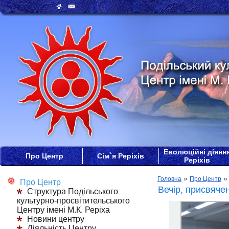
Еволюційні діянн
Про Центр
Сім`я Реріхів
Реріхів
»
Головна
Про Центр
Про Центр
Вечір, присвяче
Структура Подільського
культурно-просвітительського
Центру імені М.К. Реріха
Новини центру
Діяльність Центру