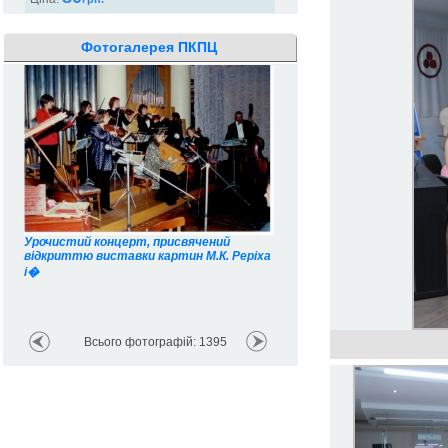
Фотогалерея ПКПЦ
Торжественный вечер в Хм
Урочистий концерт, присвячений
областной филармонии, по
відкриттю виставки картин М.К. Реріха
70
і�
Всього фотографій: 1395