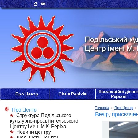
Еволюційні діянн
Про Центр
Сім`я Реріхів
Реріхів
»
Головна
Про Центр
Про Центр
Вечір, присвяче
Структура Подільського
культурно-просвітительського
Центру імені М.К. Реріха
Новини центру
Діяльність Центру