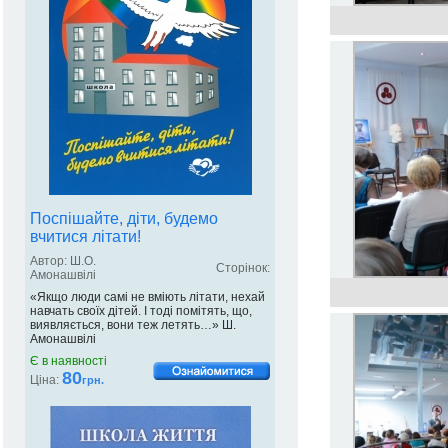
Поспішайте, діти, будемо
вчитися літати!
Автор: Ш.О.
Сторінок:
Амонашвілі
«Якщо люди самі не вміють літати, нехай
навчать своїх дітей. І тоді помітять, що,
виявляється, вони теж летять…» Ш.
Амонашвілі
Є в наявності
80
Ціна:
грн.