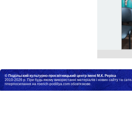
© Подільский культурно-просвітницький центр імені М.К. Реріха
2010-2026 р. При будь-якому використанні матеріалів і новин сайту та сате
гіперпосилання на roerich-podillya.com обов'язкове.