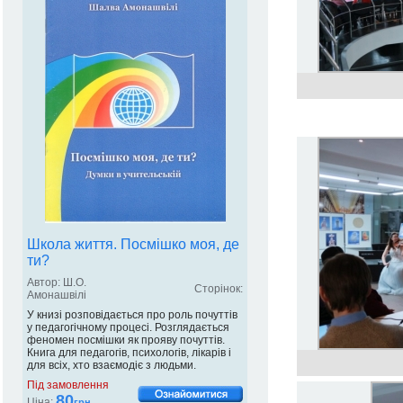
Школа життя. Посмішко моя, де
ти?
Автор: Ш.О.
Сторінок:
Амонашвілі
У книзі розповідається про роль почуттів
у педагогічному процесі. Розглядається
феномен посмішки як прояву почуттів.
Книга для педагогів, психологів, лікарів і
для всіх, хто взаємодіє з людьми.
Під замовлення
80
Ціна:
грн.