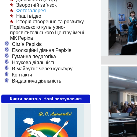
Зворотній зв`язок
Фотогалерея
Наші відео
Історія створення та розвитку
Подільського культурно-
просвітительського Центру імені
МК Реріха
Сім`я Реріхів
Еволюційні діяння Реріхів
Гуманна педагогіка
Наукова діяльність
В майбутнє через культуру
Контакти
Видавнича діяльність
Книги поштою. Нові поступлення