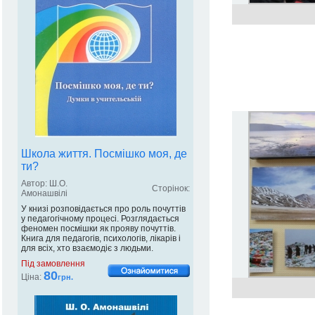
Школа життя. Посмішко моя, де
ти?
Автор: Ш.О.
Сторінок:
Амонашвілі
У книзі розповідається про роль почуттів
у педагогічному процесі. Розглядається
феномен посмішки як прояву почуттів.
Книга для педагогів, психологів, лікарів і
для всіх, хто взаємодіє з людьми.
Під замовлення
80
Ціна:
грн.