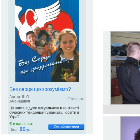
Без серця що зрозуміємо?
Автор: Ш.О.
Сторінок:
Амонашвілі
Ця книга є дуже актуальною в контексті
сучасних тенденцій гуманізації освіти в
Україні.
Є в наявності
80
Ціна:
грн.