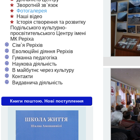
Зворотній зв`язок
Фотогалерея
Наші відео
Історія створення та розвитку
Подільського культурно-
просвітительського Центру імені
МК Реріха
Сім`я Реріхів
Еволюційні діяння Реріхів
Гуманна педагогіка
Наукова діяльність
В майбутнє через культуру
Контакти
Видавнича діяльність
Книги поштою. Нові поступлення