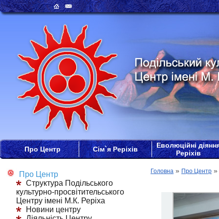
Еволюційні діянн
Про Центр
Сім`я Реріхів
Реріхів
»
Головна
Про Центр
Про Центр
Структура Подільського
культурно-просвітительського
Центру імені М.К. Реріха
Новини центру
Діяльність Центру