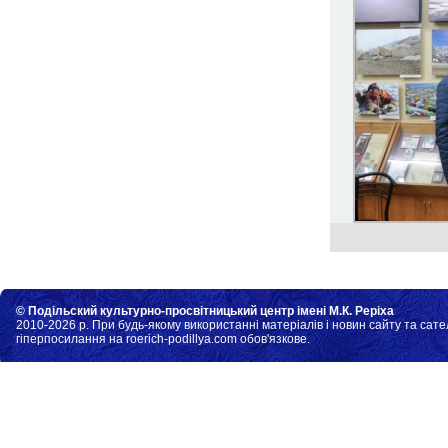
© Подільский культурно-просвітницький центр імені М.К. Реріха
2010-2026 р. При будь-якому використанні матеріалів і новин сайту та сате
гіперпосилання на roerich-podillya.com обов'язкове.