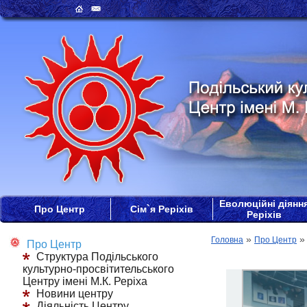
Еволюційні діянн
Про Центр
Сім`я Реріхів
Реріхів
»
Головна
Про Центр
Про Центр
Структура Подільського
культурно-просвітительського
Центру імені М.К. Реріха
Новини центру
Діяльність Центру