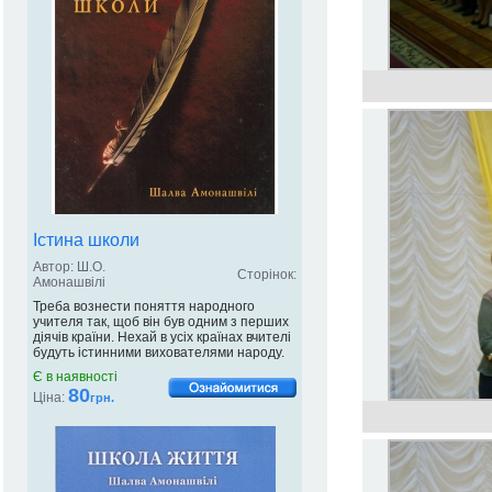
Істина школи
Автор: Ш.О.
Сторінок:
Амонашвілі
Треба вознести поняття народного
учителя так, щоб він був одним з перших
діячів країни. Нехай в усіх країнах вчителі
будуть істинними вихователями народу.
Є в наявності
80
Ціна:
грн.