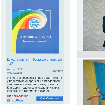
Школа життя. Посмішко моя, де
ти?
Автор: Ш.О.
Сторінок:
Амонашвілі
У книзі розповідається про роль почуттів
у педагогічному процесі. Розглядається
феномен посмішки як прояву почуттів.
Книга для педагогів, психологів, лікарів і
для всіх, хто взаємодіє з людьми.
Під замовлення
80
Ціна:
грн.