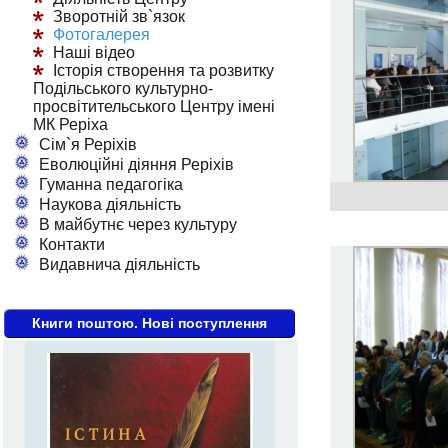
Зворотній зв`язок
Фотогалерея
Наші відео
Історія створення та розвитку
Подільського культурно-
просвітительського Центру імені
МК Реріха
Сім`я Реріхів
Еволюційні діяння Реріхів
Гуманна педагогіка
Наукова діяльність
В майбутнє через культуру
Контакти
Видавнича діяльність
Книги поштою. Нові поступлення