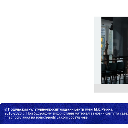
© Подільский культурно-просвітницький центр імені М.К. Реріха
2010-2026 р. При будь-якому використанні матеріалів і новин сайту та сате
гіперпосилання на roerich-podillya.com обов'язкове.