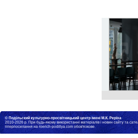
© Подільский культурно-просвітницький центр імені М.К. Реріха
2010-2026 р. При будь-якому використанні матеріалів і новин сайту та сате
гіперпосилання на roerich-podillya.com обов'язкове.