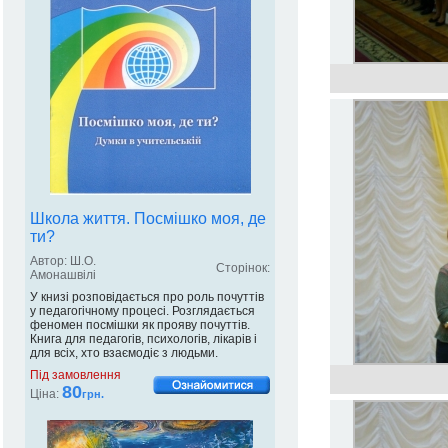
Школа життя. Посмішко моя, де
ти?
Автор: Ш.О.
Сторінок:
Амонашвілі
У книзі розповідається про роль почуттів
у педагогічному процесі. Розглядається
феномен посмішки як прояву почуттів.
Книга для педагогів, психологів, лікарів і
для всіх, хто взаємодіє з людьми.
Під замовлення
80
Ціна:
грн.