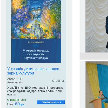
У «чаші» дитини сяє зародок
зерна культури
Автор: Ш.О.
Сторінок:
Амонашвілі
У своїй книзі Ш.О. Амонашвілі продовжує
свої роздуми над проблемою гуманізації
освіти.
Є в наявності
80
Ціна:
грн.