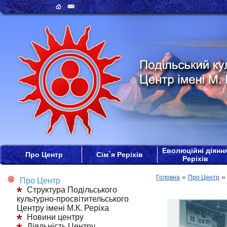
Еволюційні діянн
Про Центр
Сім`я Реріхів
Реріхів
»
Головна
Про Центр
Про Центр
Структура Подільського
культурно-просвітительського
Центру імені М.К. Реріха
Новини центру
Діяльність Центру