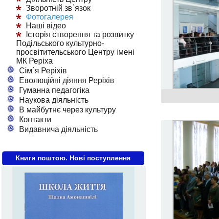
Зворотній зв`язок
Фотогалерея
Наші відео
Історія створення та розвитку
Подільського культурно-
просвітительського Центру імені
МК Реріха
Сім`я Реріхів
Еволюційні діяння Реріхів
Гуманна педагогіка
Наукова діяльність
В майбутнє через культуру
Контакти
Видавнича діяльність
Книги поштою. Нові поступлення