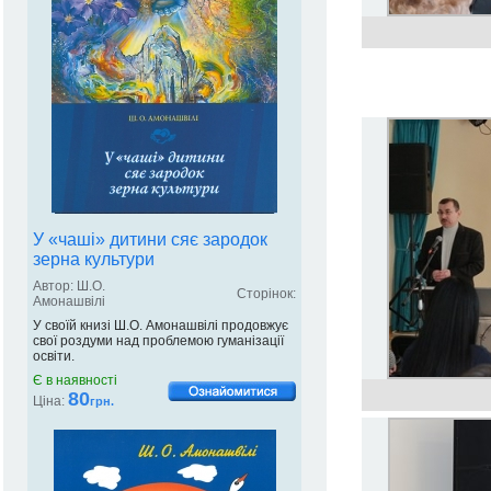
У «чаші» дитини сяє зародок
зерна культури
Автор: Ш.О.
Сторінок:
Амонашвілі
У своїй книзі Ш.О. Амонашвілі продовжує
свої роздуми над проблемою гуманізації
освіти.
Є в наявності
80
Ціна:
грн.