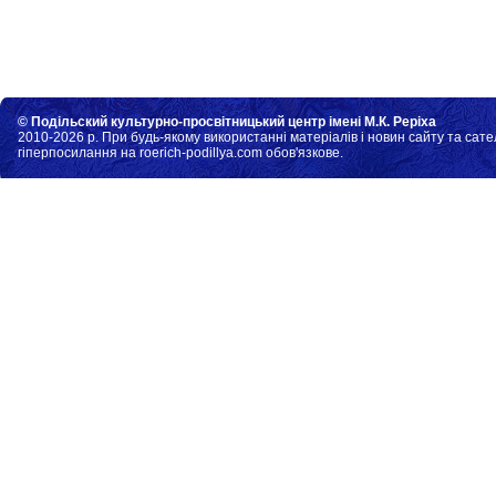
© Подільский культурно-просвітницький центр імені М.К. Реріха
2010-2026 р. При будь-якому використанні матеріалів і новин сайту та сате
гіперпосилання на roerich-podillya.com обов'язкове.