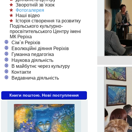
Зворотній зв`язок
Фотогалерея
Наші відео
Історія створення та розвитку
Подільського культурно-
просвітительського Центру імені
МК Реріха
Сім`я Реріхів
Еволюційні діяння Реріхів
Гуманна педагогіка
Наукова діяльність
В майбутнє через культуру
Контакти
Видавнича діяльність
Книги поштою. Нові поступлення