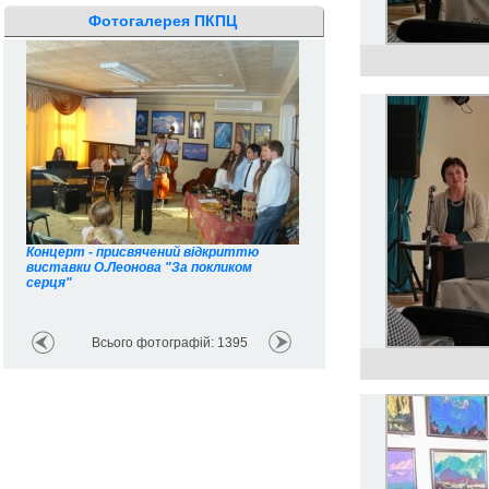
Фотогалерея ПКПЦ
Всеукраїнська науково-прак
Концерт - присвячений відкриттю
конференція "Сила народу в
виставки О.Леонова "За покликом
духов�
серця"
Всього фотографій: 1395