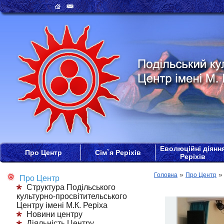
Еволюційні діянн
Про Центр
Сім`я Реріхів
Реріхів
»
Головна
Про Центр
Про Центр
Структура Подільського
культурно-просвітительського
Центру імені М.К. Реріха
Новини центру
Діяльність Центру