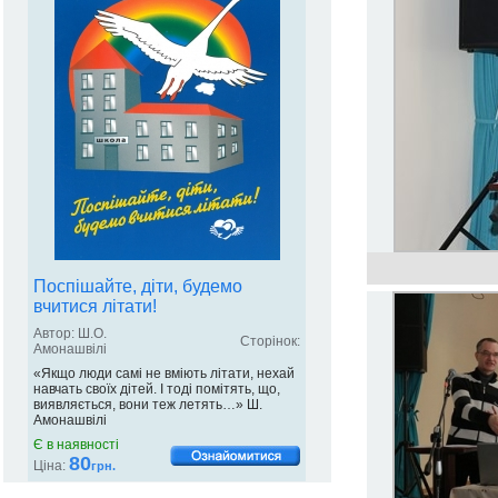
Поспішайте, діти, будемо
вчитися літати!
Автор: Ш.О.
Сторінок:
Амонашвілі
«Якщо люди самі не вміють літати, нехай
навчать своїх дітей. І тоді помітять, що,
виявляється, вони теж летять…» Ш.
Амонашвілі
Є в наявності
80
Ціна:
грн.