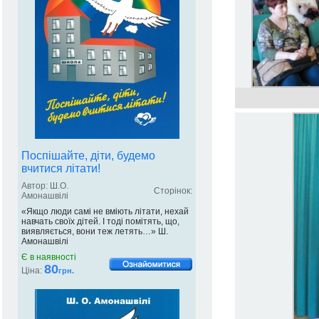
Поспішайте, діти, будемо
вчитися літати!
Автор: Ш.О.
Сторінок:
Амонашвілі
«Якщо люди самі не вміють літати, нехай
навчать своїх дітей. І тоді помітять, що,
виявляється, вони теж летять…» Ш.
Амонашвілі
Є в наявності
80
Ціна:
грн.