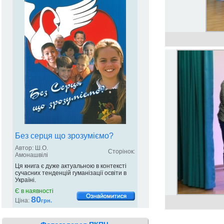
Без серця що зрозуміємо?
Автор: Ш.О.
Сторінок:
Амонашвілі
Ця книга є дуже актуальною в контексті
сучасних тенденцій гуманізації освіти в
Україні.
Є в наявності
80
Ціна:
грн.