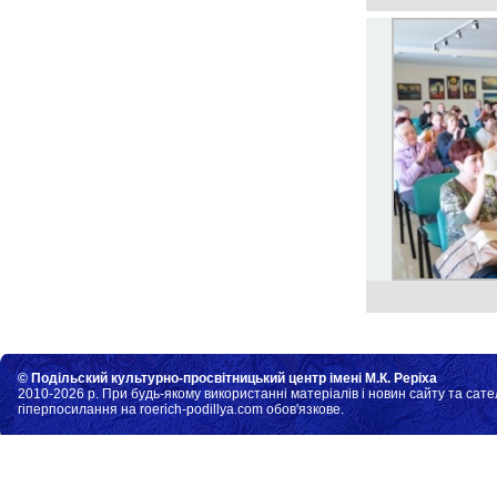
© Подільский культурно-просвітницький центр імені М.К. Реріха
2010-2026 р. При будь-якому використанні матеріалів і новин сайту та сате
гіперпосилання на roerich-podillya.com обов'язкове.