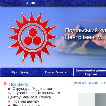
Еволюційні діянн
Про Центр
Сім`я Реріхів
Реріхів
»
Головна
Про Центр
Про Центр
Структура Подільського
культурно-просвітительського
Центру імені М.К. Реріха
Новини центру
Діяльність Центру