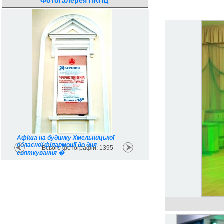
Фотогалерея ПКПЦ
Афіша на будинку Хмельницької
обласної філармонії до дня
Всього фотографій: 1395
святкування �