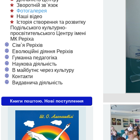
Зворотній зв`язок
Фотогалерея
Наші відео
Історія створення та розвитку
Подільського культурно-
просвітительського Центру імені
МК Реріха
Сім`я Реріхів
Еволюційні діяння Реріхів
Гуманна педагогіка
Наукова діяльність
В майбутнє через культуру
Контакти
Видавнича діяльність
Книги поштою. Нові поступлення