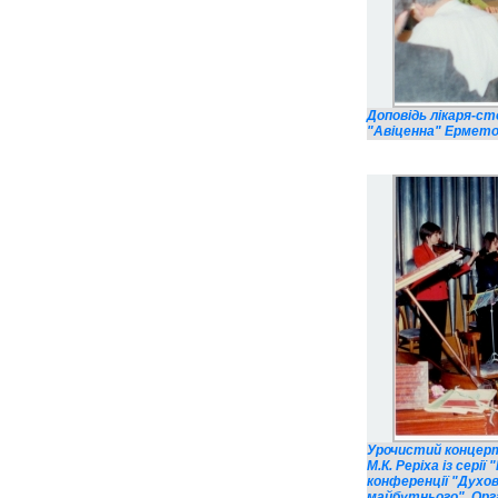
Доповідь лікаря-с
"Авіценна" Ерметов
Урочистий концерт
М.К. Реріха із сері
конференції "Духов
майбутнього". Орга