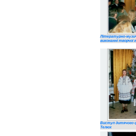
Літературно-музичн
виконанні творчої г
Виступ дитячого фо
Телюх