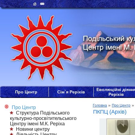
Еволюційні діянн
Про Центр
Сім`я Реріхів
Реріхів
»
Головна
Про Центр
Про Центр
ПКПЦ (Архів)
Структура Подільського
культурно-просвітительського
Центру імені М.К. Реріха
Новини центру
Діяльність Центру