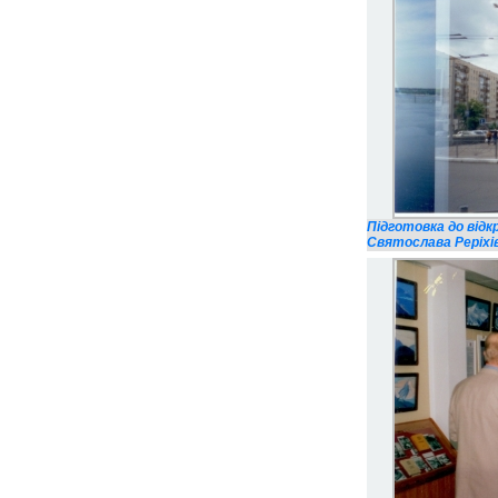
Підготовка до від
Святослава Реріхів