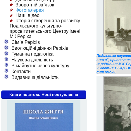
Зворотній зв`язок
Фотогалерея
Наші відео
Історія створення та розвитку
Подільського культурно-
просвітительського Центру імені
МК Реріха
Сім`я Реріхів
Еволюційні діяння Реріхів
Гуманна педагогіка
Подільська науково
Наукова діяльність
епохи", присвячена
народження М.К. Рер
В майбутнє через культуру
2 жовтня 1994р. Ві
Контакти
філармонії.
Видавнича діяльність
Книги поштою. Нові поступлення