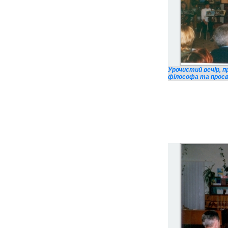
Урочистий вечір, 
філософа та просві