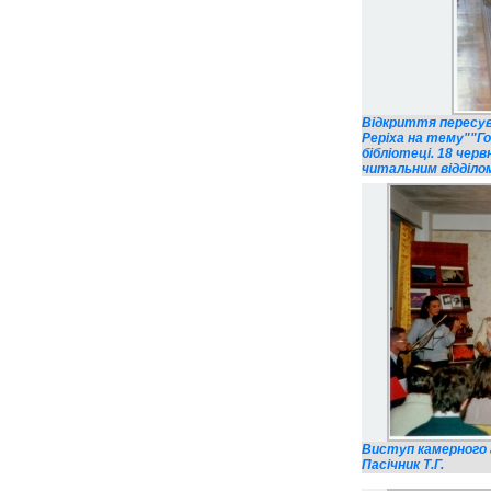
Відкриття пересувн
Реріха на тему""Го
бібліотеці. 18 черв
читальним відділом 
Виступ камерного а
Пасічник Т.Г.