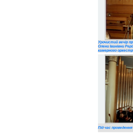
Урочистий вечір пр
Олени Іванівни Рері
камерного оркестру
Під час проведення