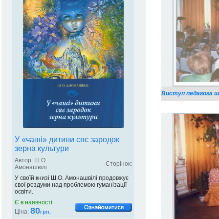
Виступ педагога шк
У «чаші» дитини сяє зародок
зерна культури
Автор: Ш.О.
Сторінок:
Амонашвілі
У своїй книзі Ш.О. Амонашвілі продовжує
свої роздуми над проблемою гуманізації
освіти.
Є в наявності
80
Ціна:
грн.