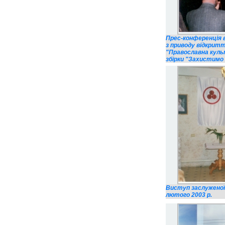
Прес-конференція в
з приводу відкритт
"Православна культ
збірки "Захистимо 
Виступ заслуженої
лютого 2003 р.