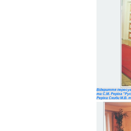
Відкриття пересувн
та С.М. Реріха "Ру
Реріха Скиби М.В. т