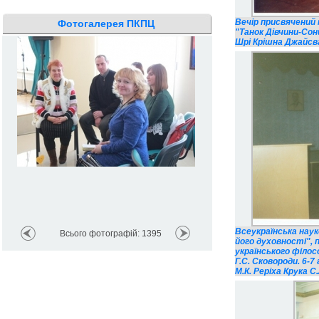
Вечір присвячений
Фотогалерея ПКПЦ
"Танок Дівчини-Со
Шрі Крішна Джайсв
Всеукраїнська нау
Всього фотографій: 1395
його духовності", 
українського філос
Г.С. Сковороди. 6-
М.К. Реріха Крука С.