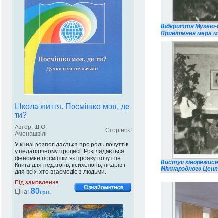
Відкриття Музею-біб
Привітання мера м
Школа життя. Посмішко моя, де
ти?
Автор: Ш.О.
Сторінок:
Амонашвілі
У книзі розповідається про роль почуттів
у педагогічному процесі. Розглядається
феномен посмішки як прояву почуттів.
Виступ кінорежисе
Книга для педагогів, психологів, лікарів і
Міжнародного Центр
для всіх, хто взаємодіє з людьми.
Під замовлення
80
Ціна:
грн.