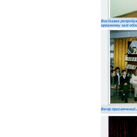
Виставка репродук
органному залі обла
Вечір присвячений Л