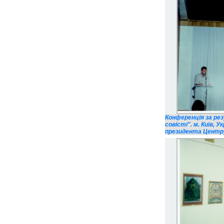
Конференція за ре
совісті". м. Київ, У
президента Центру і