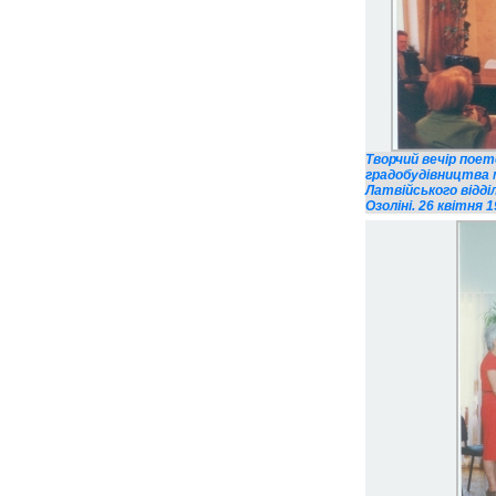
Творчий вечір пое
градобудівництва м
Латвійського відді
Озоліні. 26 квітня 1