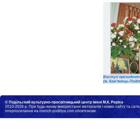
Виступ президента 
(м. Кам’янець-Поділ
© Подільский культурно-просвітницький центр імені М.К. Реріха
2010-2026 р. При будь-якому використанні матеріалів і новин сайту та сате
гіперпосилання на roerich-podillya.com обов'язкове.