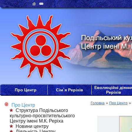
Еволюційні діянн
Про Центр
Сім`я Реріхів
Реріхів
»
Головна
Про Центр
Про Центр
Структура Подільського
культурно-просвітительського
Центру імені М.К. Реріха
Новини центру
Діяльність Центру