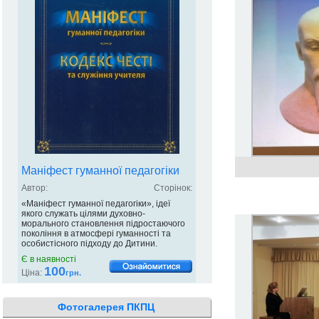
Маніфест гуманної педагогіки
Автор:
Сторінок:
«Маніфест гуманної педагогіки», ідеї
якого служать цілями духовно-
морального становлення підростаючого
покоління в атмосфері гуманності та
особистісного підходу до Дитини.
Є в наявності
100
Ціна:
грн.
Фотогалерея ПКПЦ