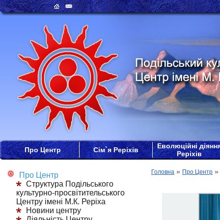
Еволюційні діянн
Про Центр
Сім`я Реріхів
Реріхів
»
Головна
Про Центр
Про Центр
Структура Подільського
культурно-просвітительського
Центру імені М.К. Реріха
Новини центру
Діяльність Центру