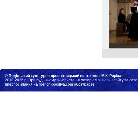
© Подільский культурно-просвітницький центр імені М.К. Реріха
2010-2026 р. При будь-якому використанні матеріалів і новин сайту та сате
гіперпосилання на roerich-podillya.com обов'язкове.