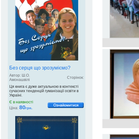
Без серця що зрозуміємо?
Автор: Ш.О.
Сторінок:
Амонашвілі
Ця книга є дуже актуальною в контексті
сучасних тенденцій гуманізації освіти в
Україні.
Є в наявності
80
Ціна:
грн.