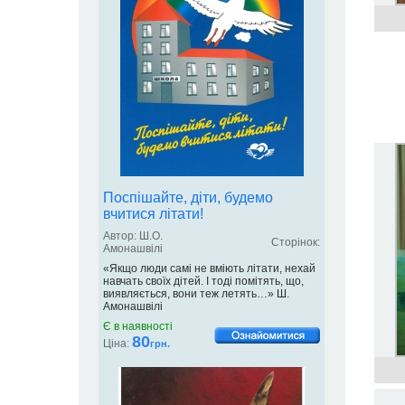
Поспішайте, діти, будемо
вчитися літати!
Автор: Ш.О.
Сторінок:
Амонашвілі
«Якщо люди самі не вміють літати, нехай
навчать своїх дітей. І тоді помітять, що,
виявляється, вони теж летять…» Ш.
Амонашвілі
Є в наявності
80
Ціна:
грн.