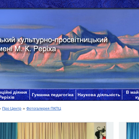
ційні діяння
В май
Гуманна педагогіка
Наукова діяльність
Реріхів
к
»
»
Про Центр
Фотогалерея ПКПЦ