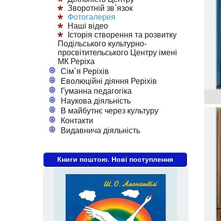
Зворотній зв`язок
Фотогалерея
Наші відео
Історія створення та розвитку
Подільського культурно-
просвітительського Центру імені
МК Реріха
Сім`я Реріхів
Еволюційні діяння Реріхів
Гуманна педагогіка
Наукова діяльність
В майбутнє через культуру
Контакти
Видавнича діяльність
Книги поштою. Нові поступлення