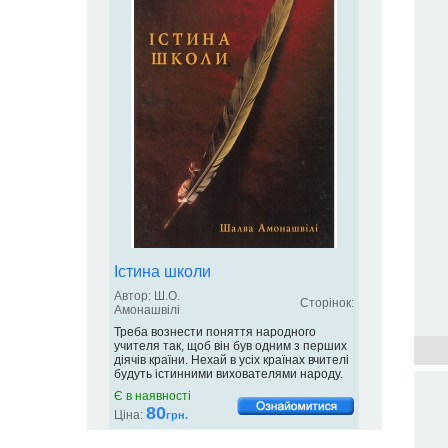
Істина школи
Автор: Ш.О.
Сторінок:
Амонашвілі
Треба вознести поняття народного
учителя так, щоб він був одним з перших
діячів країни. Нехай в усіх країнах вчителі
будуть істинними вихователями народу.
Є в наявності
80
Ціна:
грн.