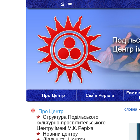
Еволю
Про Центр
Сім`я Реріхів
Головна
Про Центр
Структура Подільського
культурно-просвітительського
Центру імені М.К. Реріха
Новини центру
Діяльність Центру