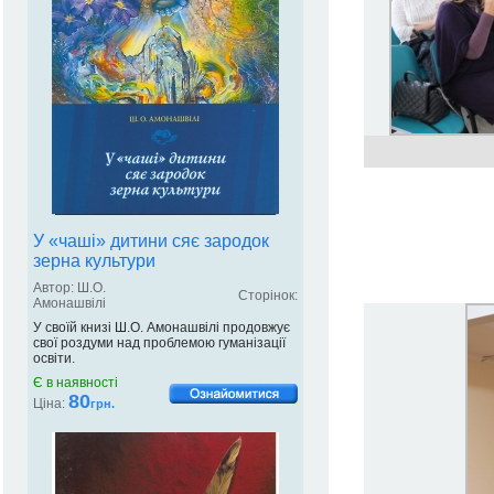
У «чаші» дитини сяє зародок
зерна культури
Автор: Ш.О.
Сторінок:
Амонашвілі
У своїй книзі Ш.О. Амонашвілі продовжує
свої роздуми над проблемою гуманізації
освіти.
Є в наявності
80
Ціна:
грн.