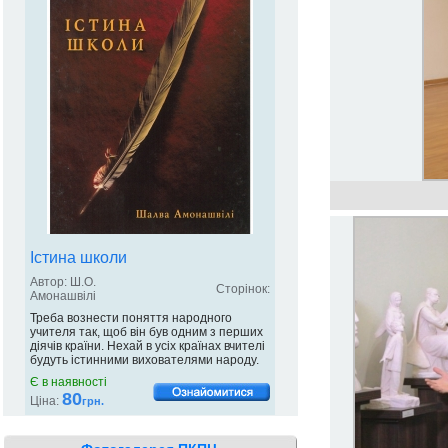
Істина школи
Автор: Ш.О.
Сторінок:
Амонашвілі
Треба вознести поняття народного
учителя так, щоб він був одним з перших
діячів країни. Нехай в усіх країнах вчителі
будуть істинними вихователями народу.
Є в наявності
80
Ціна:
грн.