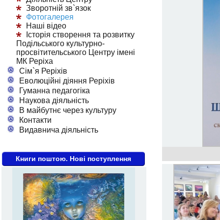
Зворотній зв`язок
Фотогалерея
Наші відео
Історія створення та розвитку
Подільського культурно-
просвітительського Центру імені
МК Реріха
Сім`я Реріхів
Еволюційні діяння Реріхів
Гуманна педагогіка
Наукова діяльність
В майбутнє через культуру
Контакти
Видавнича діяльність
Книги поштою. Нові поступлення