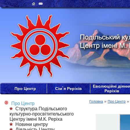
Еволюційні діянн
Про Центр
Сім`я Реріхів
Реріхів
»
Головна
Про Центр
Про Центр
Структура Подільського
культурно-просвітительського
Центру імені М.К. Реріха
Новини центру
Діяльність Центру