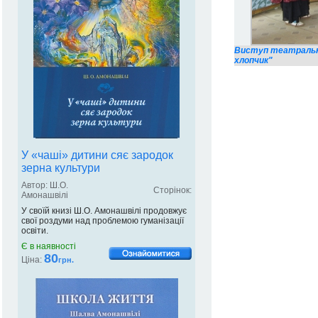
Виступ театрально
хлопчик"
У «чаші» дитини сяє зародок
зерна культури
Автор: Ш.О.
Сторінок:
Амонашвілі
У своїй книзі Ш.О. Амонашвілі продовжує
свої роздуми над проблемою гуманізації
освіти.
Є в наявності
80
Ціна:
грн.