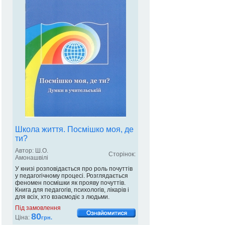
Школа життя. Посмішко моя, де
ти?
Автор: Ш.О.
Сторінок:
Амонашвілі
У книзі розповідається про роль почуттів
у педагогічному процесі. Розглядається
феномен посмішки як прояву почуттів.
Книга для педагогів, психологів, лікарів і
для всіх, хто взаємодіє з людьми.
Під замовлення
80
Ціна:
грн.