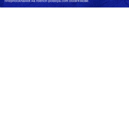
гіперпосилання на roerich-podillya.com обов'язкове.