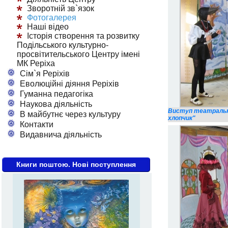
Зворотній зв`язок
Фотогалерея
Наші відео
Історія створення та розвитку
Подільського культурно-
просвітительського Центру імені
МК Реріха
Сім`я Реріхів
Еволюційні діяння Реріхів
Гуманна педагогіка
Наукова діяльність
Виступ театрально
В майбутнє через культуру
хлопчик"
Контакти
Видавнича діяльність
Книги поштою. Нові поступлення