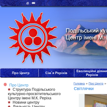
Еволюційні діянн
Про Центр
Сім`я Реріхів
Реріхів
»
Головна
Про Центр
Про Центр
Світлячки
Структура Подільського
культурно-просвітительського
Центру імені М.К. Реріха
Новини центру
Діяльність Центру