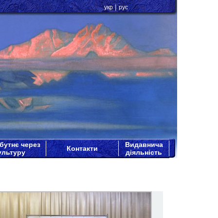
|
укр
рус
бутнє через
Видавнича
Контакти
ультуру
діяльність