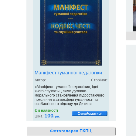
Маніфест гуманної педагогіки
Автор:
Сторінок:
«Маніфест гуманної педагогіки», ідеї
якого служать цілями духовно-
морального становлення підростаючого
покоління в атмосфері гуманності та
особистісного підходу до Дитини.
Є в наявності
100
Ціна:
грн.
Фотогалерея ПКПЦ