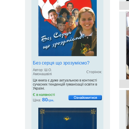
Без серця що зрозуміємо?
Автор: Ш.О.
Сторінок:
Амонашвілі
Ця книга є дуже актуальною в контексті
сучасних тенденцій гуманізації освіти в
Україні.
Є в наявності
80
Ціна:
грн.