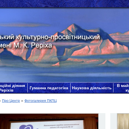
ційні діяння
В май
Гуманна педагогіка
Наукова діяльність
Реріхів
к
»
»
Про Центр
Фотогалерея ПКПЦ