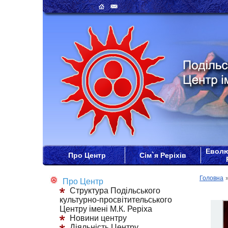
Еволю
Про Центр
Сім`я Реріхів
Головна
Про Центр
Структура Подільського
культурно-просвітительського
Центру імені М.К. Реріха
Новини центру
Діяльність Центру