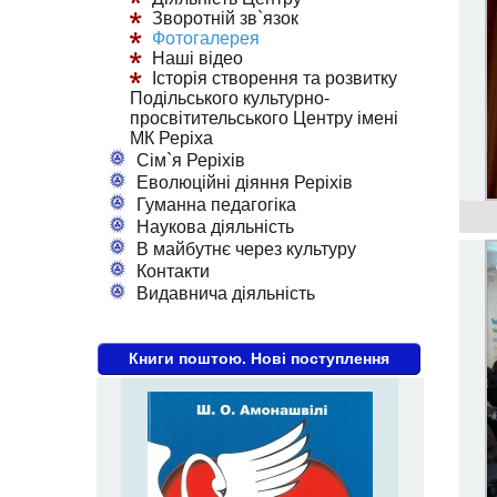
Зворотній зв`язок
Фотогалерея
Наші відео
Історія створення та розвитку
Подільського культурно-
просвітительського Центру імені
МК Реріха
Сім`я Реріхів
Еволюційні діяння Реріхів
Гуманна педагогіка
Наукова діяльність
В майбутнє через культуру
Контакти
Видавнича діяльність
Книги поштою. Нові поступлення