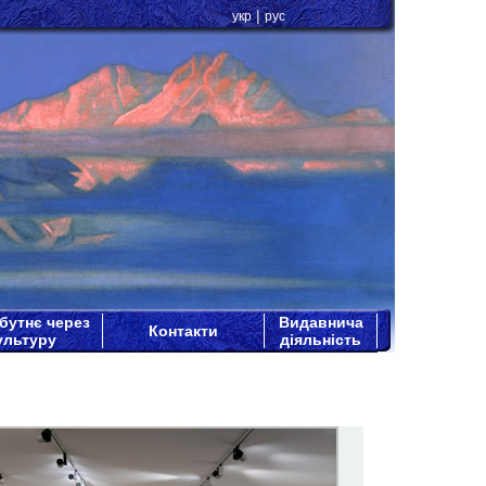
|
укр
рус
бутнє через
Видавнича
Контакти
ультуру
діяльність