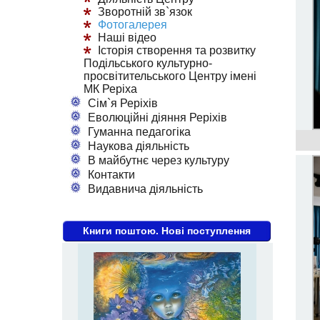
Зворотній зв`язок
Фотогалерея
Наші відео
Історія створення та розвитку
Подільського культурно-
просвітительського Центру імені
МК Реріха
Сім`я Реріхів
Еволюційні діяння Реріхів
Гуманна педагогіка
Наукова діяльність
В майбутнє через культуру
Контакти
Видавнича діяльність
Книги поштою. Нові поступлення