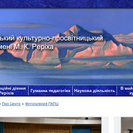
ційні діяння
В май
Гуманна педагогіка
Наукова діяльність
Реріхів
к
»
»
Про Центр
Фотогалерея ПКПЦ