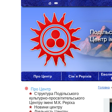
Еволю
Про Центр
Сім`я Реріхів
Головна
Про Центр
Структура Подільського
культурно-просвітительського
Центру імені М.К. Реріха
Новини центру
Діяльність Центру