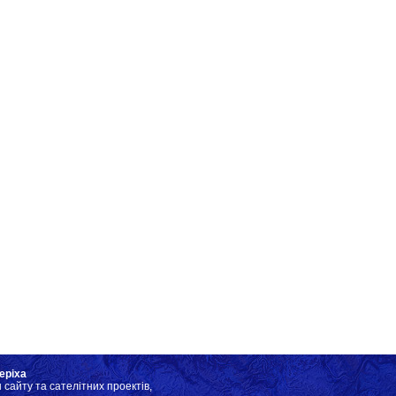
Відкр
Олекс
скуль
еріха
 сайту та сателітних проектів,