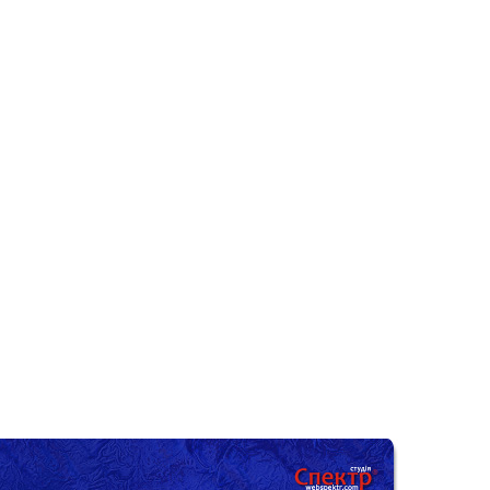
иття виставки скульптора
ія Леонова "Молитва в
птурі"