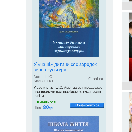
У «чаші» дитини сяє зародок
зерна культури
Автор: Ш.О.
Сторінок:
Амонашвілі
У своїй книзі Ш.О. Амонашвілі продовжує
свої роздуми над проблемою гуманізації
освіти.
Є в наявності
80
Ціна:
грн.