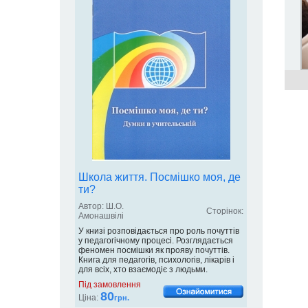
Школа життя. Посмішко моя, де
ти?
Автор: Ш.О.
Сторінок:
Амонашвілі
У книзі розповідається про роль почуттів
у педагогічному процесі. Розглядається
феномен посмішки як прояву почуттів.
Книга для педагогів, психологів, лікарів і
для всіх, хто взаємодіє з людьми.
Під замовлення
80
Ціна:
грн.