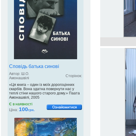
Сповідь батька синові
Автор: Ш.О.
Сторінок:
Амонашвілі
«Ця книга – один із моїх дорогоцінних
скарбів. Вона здатна повернути нас у
теплі стіни нашого старого дому.» Паата
Амонашвілі, 2005
Є в наявності
100
Ціна:
грн.