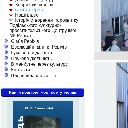
Зворотній зв`язок
Фотогалерея
Наші відео
Історія створення та розвитку
Подільського культурно-
просвітительського Центру імені
МК Реріха
Сім`я Реріхів
Еволюційні діяння Реріхів
Гуманна педагогіка
Наукова діяльність
В майбутнє через культуру
Контакти
Видавнича діяльність
Книги поштою. Нові поступлення