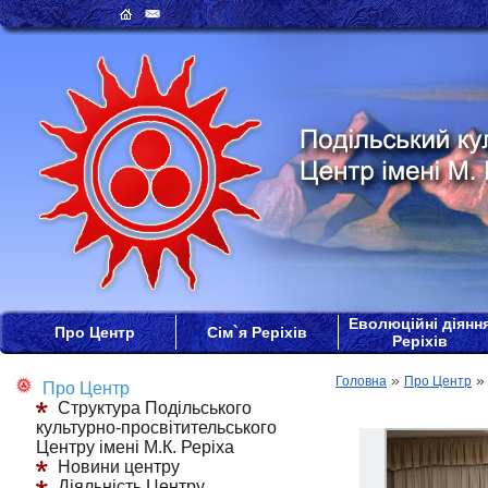
Еволюційні діянн
Про Центр
Сім`я Реріхів
Реріхів
»
Головна
Про Центр
Про Центр
Структура Подільського
культурно-просвітительського
Центру імені М.К. Реріха
Новини центру
Діяльність Центру