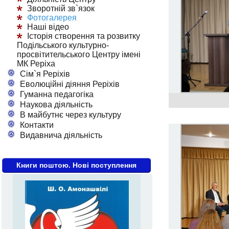
Зворотній зв`язок
Фотогалерея
Наші відео
Історія створення та розвитку
Подільського культурно-
просвітительського Центру імені
МК Реріха
Сім`я Реріхів
Еволюційні діяння Реріхів
Гуманна педагогіка
Наукова діяльність
В майбутнє через культуру
Контакти
Видавнича діяльність
Книги поштою. Нові поступлення