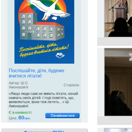
Поспішайте, діти, будемо
вчитися літати!
Автор: Ш.О.
Сторінок:
Амонашвілі
«Якщо люди самі не вміють літати, нехай
навчать своїх дітей. І тоді помітять, що,
виявляється, вони теж летять…» Ш.
Амонашвілі
Є в наявності
80
Ціна:
грн.