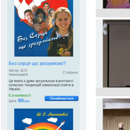
Без серця що зрозуміємо?
Автор: Ш.О.
Сторінок:
Амонашвілі
Ця книга є дуже актуальною в контексті
сучасних тенденцій гуманізації освіти в
Україні.
Є в наявності
80
Ціна:
грн.