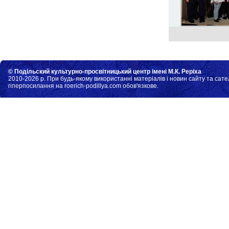
© Подільский культурно-просвітницький центр імені М.К. Реріха
2010-2026 р. При будь-якому використанні матеріалів і новин сайту та сате
гіперпосилання на roerich-podillya.com обов'язкове.