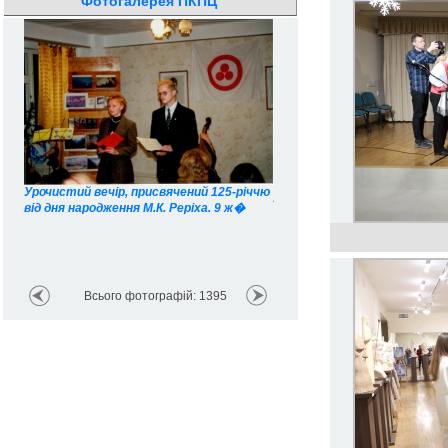
Фотогалерея ПКПЦ
Урочистий вечір, присвячений 125-річчю
Літературна композиція "По
від дня народження М.К. Реріха. 9 ж�
поети України". Виступ кер
Всього фотографій: 1395