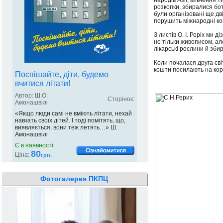
народів Азії, вивчення 
розкопки, збиралися бота
були організовані ще дв
порушить міжнародні кон
З листів О. І. Реріх ми 
не тільки живописом, ал
лікарські рослини й збира
Коли почалася друга св
кошти посилають на кор
Поспішайте, діти, будемо
вчитися літати!
Автор: Ш.О.
Сторінок:
Амонашвілі
«Якщо люди самі не вміють літати, нехай
навчать своїх дітей. І тоді помітять, що,
виявляється, вони теж летять…» Ш.
Амонашвілі
Є в наявності
80
Ціна:
грн.
Фотогалерея ПКПЦ