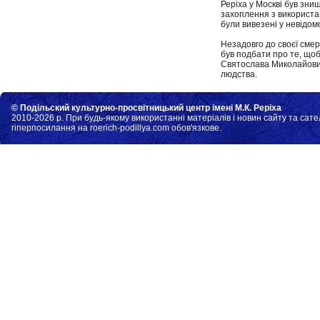
Реріха у Москві був зни
захоплення з використа
були вивезені у невідом
Незадовго до своєї смер
був подбати про те, щоб 
Святослава Миколайович
людства.
© Подільский культурно-просвітницький центр імені М.К. Реріха
2010-2026 р. При будь-якому використанні матеріалів і новин сайту та сате
гіперпосилання на roerich-podillya.com обов'язкове.