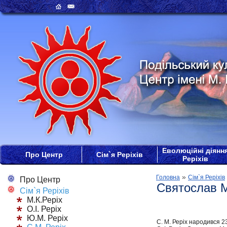
Еволюційні діянн
Про Центр
Сім`я Реріхів
Реріхів
»
Головна
Сім`я Реріхів
Про Центр
Святослав М
Сім`я Реріхів
М.К.Реріх
О.І. Реріх
Ю.М. Реріх
С. М. Реріх народився 2