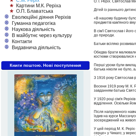
С.М. Реріх
О. І. Реріх. Святослав 
Картини М.К. Реріха
Дітей із раннього дитин
О.П. Блаватська
Еволюційні діяння Реріхів
«В нашому будинку було 
предметів кам'яного вік
Гуманна педагогіка
Наукова діяльність
В сім'ї Святослав і йог
В майбутнє через культуру
до природи.
Контакти
Батьки всіляко розвивали
Видавнича діяльність
Обидва брати малювали б
костюми створювалися 
Книги поштою. Нові поступлення
Перші уроки були виклад
батька ніколи не було, 
З 1916 року Святослав р
Восени 1919 року М. К. 
завданням батька Святос
У 1920 році сім'я Реріх
відділення. Оскільки йо
Після напруженого навч
їздив на курси Массачус
зосереджений на живопи
У цей період М. К. Рері
серце» у Чикаго; у вере