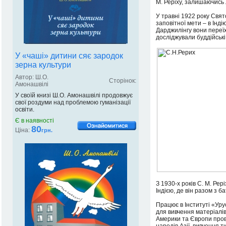
М. Реріху, залишаючись
У травні 1922 року Свят
заповітної мети – в Інді
Дарджилінгу вони переїх
досліджували буддійські
У «чаші» дитини сяє зародок
зерна культури
Автор: Ш.О.
Сторінок:
Амонашвілі
У своїй книзі Ш.О. Амонашвілі продовжує
свої роздуми над проблемою гуманізації
освіти.
Є в наявності
80
Ціна:
грн.
З 1930-х років С. М. Рер
Індією, де він разом з б
Працює в Інституті «Урус
для вивчення матеріалів
Америки та Європи пров