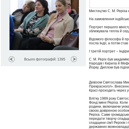
Мистецтво С. М. Реріха 
На замовлення індійськог
Портрет першого міністр
зближувала тепла й сер
Відомого філософа й пр
посла Індії, а потім став
І третій портрет – Індіри
Всього фотографій: 1395
С. М. Реріх був академ
Народів і Кирила й Мефо
Йорку. Диплом був підпи
Девізом Святослава Мик
Прекрасного!». Внесення
Красі проходить через у
Влітку 1989 року Святос
Фонд імені Реріха. Кол
родини, включаючи уніка
своєю довіреною особою
Реріха. Саме громадськи
передати творчу спадщин
спадщини сім'ї Реріхів 
державних можновладців