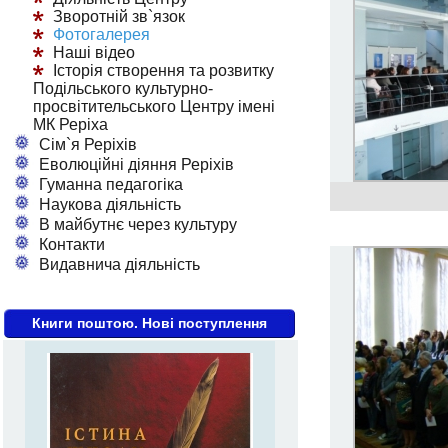
Зворотній зв`язок
Фотогалерея
Наші відео
Історія створення та розвитку
Подільського культурно-
просвітительського Центру імені
МК Реріха
Сім`я Реріхів
Еволюційні діяння Реріхів
Гуманна педагогіка
Наукова діяльність
В майбутнє через культуру
Контакти
Видавнича діяльність
Книги поштою. Нові поступлення