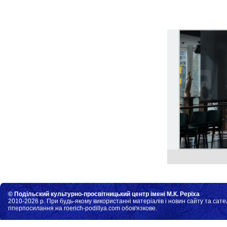
© Подільский культурно-просвітницький центр імені М.К. Реріха
2010-2026 р. При будь-якому використанні матеріалів і новин сайту та сате
гіперпосилання на roerich-podillya.com обов'язкове.