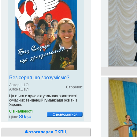
Без серця що зрозуміємо?
Автор: Ш.О.
Сторінок:
Амонашвілі
Ця книга є дуже актуальною в контексті
сучасних тенденцій гуманізації освіти в
Україні.
Є в наявності
80
Ціна:
грн.
Фотогалерея ПКПЦ