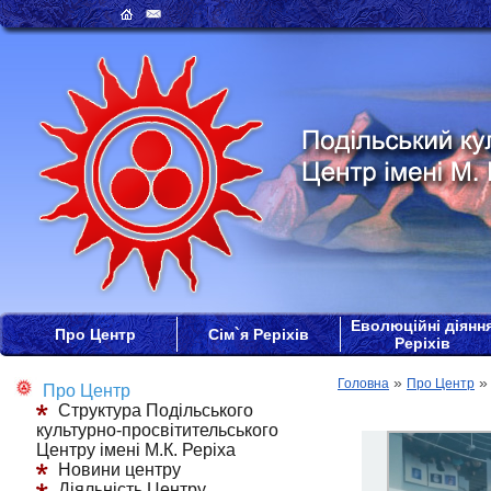
Еволюційні діянн
Про Центр
Сім`я Реріхів
Реріхів
»
Головна
Про Центр
Про Центр
Структура Подільського
культурно-просвітительського
Центру імені М.К. Реріха
Новини центру
Діяльність Центру