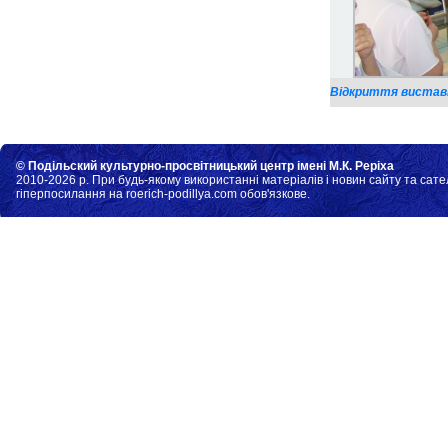
Відкриття виставк
© Подільский культурно-просвітницький центр імені М.К. Реріха
2010-2026 р. При будь-якому використанні матеріалів і новин сайту та сате
гіперпосилання на roerich-podillya.com обов'язкове.