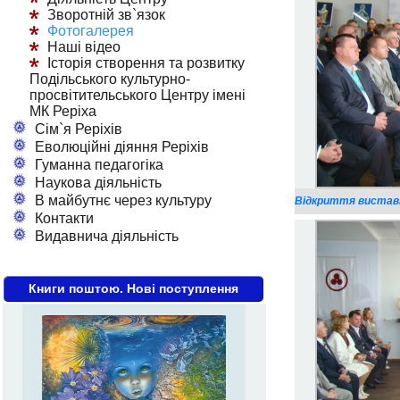
Зворотній зв`язок
Фотогалерея
Наші відео
Історія створення та розвитку
Подільського культурно-
просвітительського Центру імені
МК Реріха
Сім`я Реріхів
Еволюційні діяння Реріхів
Гуманна педагогіка
Наукова діяльність
В майбутнє через культуру
Відкриття виставк
Контакти
Видавнича діяльність
Книги поштою. Нові поступлення