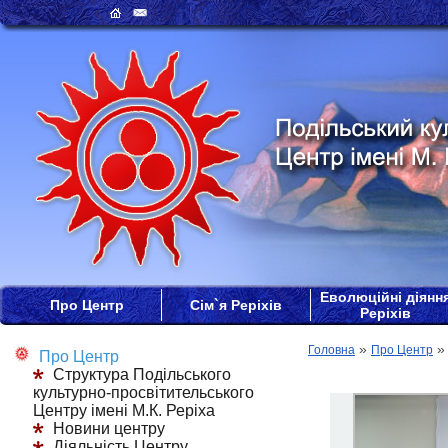
Еволюційні діянн
Про Центр
Сім`я Реріхів
Реріхів
»
Головна
Про Центр
Про Центр
Структура Подільського
культурно-просвітительського
Центру імені М.К. Реріха
Новини центру
Діяльність Центру