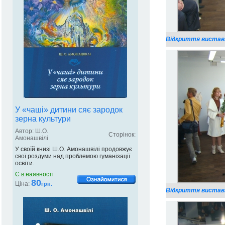
Відкриття виставк
У «чаші» дитини сяє зародок
зерна культури
Автор: Ш.О.
Сторінок:
Амонашвілі
У своїй книзі Ш.О. Амонашвілі продовжує
свої роздуми над проблемою гуманізації
освіти.
Є в наявності
80
Ціна:
грн.
Відкриття виставк