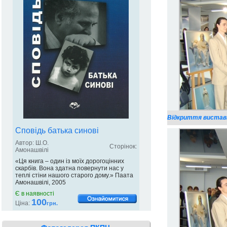
Відкриття виставк
Сповідь батька синові
Автор: Ш.О.
Сторінок:
Амонашвілі
«Ця книга – один із моїх дорогоцінних
скарбів. Вона здатна повернути нас у
теплі стіни нашого старого дому.» Паата
Амонашвілі, 2005
Є в наявності
100
Ціна:
грн.