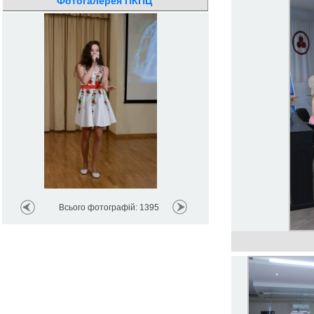
Фотогалерея ПКПЦ
З доповіддю «Філософія серц
Сковороди крізь призму педа
Всього фотографій: 1395