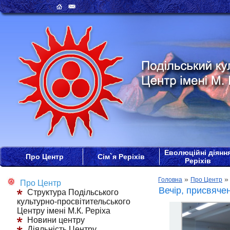
Еволюційні діянн
Про Центр
Сім`я Реріхів
Реріхів
»
Головна
Про Центр
Про Центр
Вечір, присвяче
Структура Подільського
культурно-просвітительського
Центру імені М.К. Реріха
Новини центру
Діяльність Центру