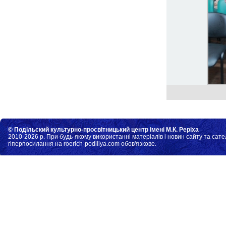
© Подільский культурно-просвітницький центр імені М.К. Реріха
2010-2026 р. При будь-якому використанні матеріалів і новин сайту та сате
гіперпосилання на roerich-podillya.com обов'язкове.