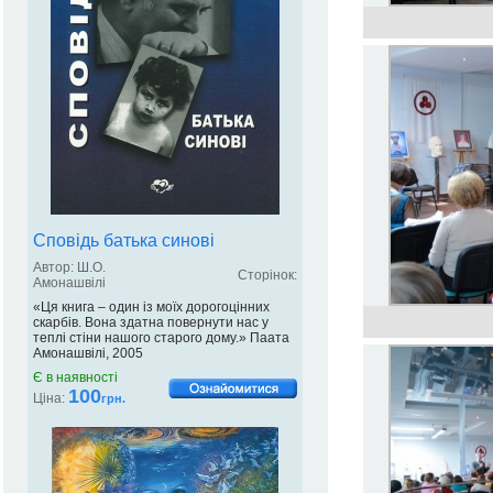
Сповідь батька синові
Автор: Ш.О.
Сторінок:
Амонашвілі
«Ця книга – один із моїх дорогоцінних
скарбів. Вона здатна повернути нас у
теплі стіни нашого старого дому.» Паата
Амонашвілі, 2005
Є в наявності
100
Ціна:
грн.