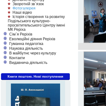
Зворотній зв`язок
Фотогалерея
Наші відео
Історія створення та розвитку
Подільського культурно-
просвітительського Центру імені
МК Реріха
Сім`я Реріхів
Еволюційні діяння Реріхів
Гуманна педагогіка
Наукова діяльність
В майбутнє через культуру
Контакти
Видавнича діяльність
Книги поштою. Нові поступлення