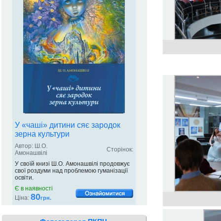
У «чаші» дитини сяє зародок
зерна культури
Автор: Ш.О.
Сторінок:
Амонашвілі
У своїй книзі Ш.О. Амонашвілі продовжує
свої роздуми над проблемою гуманізації
освіти.
Є в наявності
80
Ціна:
грн.