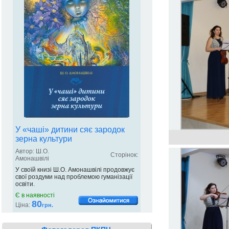
У «чаші» дитини сяє зародок
зерна культури
Автор: Ш.О.
Сторінок:
Амонашвілі
У своїй книзі Ш.О. Амонашвілі продовжує
свої роздуми над проблемою гуманізації
освіти.
Є в наявності
80
Ціна:
грн.