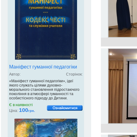
Маніфест гуманної педагогіки
Автор:
Сторінок:
«Маніфест гуманної педагогіки», ідеї
якого служать цілями духовно-
морального становлення підростаючого
покоління в атмосфері гуманності та
особистісного підходу до Дитини.
Є в наявності
100
Ціна:
грн.