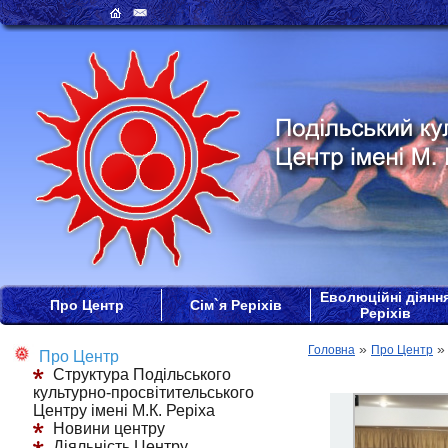
Еволюційні діянн
Про Центр
Сім`я Реріхів
Реріхів
»
Головна
Про Центр
Про Центр
Структура Подільського
культурно-просвітительського
Центру імені М.К. Реріха
Новини центру
Діяльність Центру