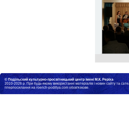
© Подільский культурно-просвітницький центр імені М.К. Реріха
2010-2026 р. При будь-якому використанні матеріалів і новин сайту та сате
гіперпосилання на roerich-podillya.com обов'язкове.