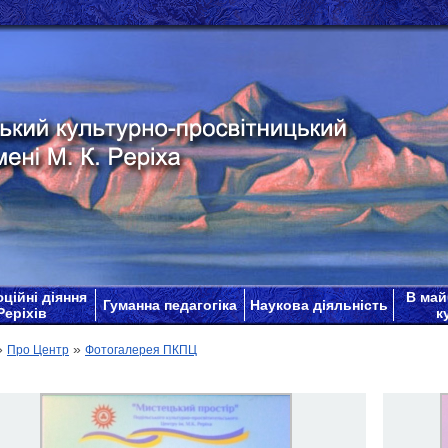
ційні діяння
В май
Гуманна педагогіка
Наукова діяльність
Реріхів
к
»
»
Про Центр
Фотогалерея ПКПЦ