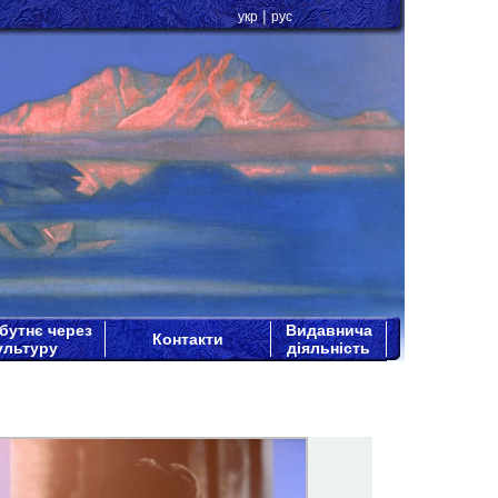
|
укр
рус
бутнє через
Видавнича
Контакти
ультуру
діяльність