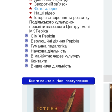
Зворотній зв`язок
Фотогалерея
Наші відео
Історія створення та розвитку
Подільського культурно-
просвітительського Центру імені
МК Реріха
Сім`я Реріхів
Еволюційні діяння Реріхів
Гуманна педагогіка
Наукова діяльність
В майбутнє через культуру
Контакти
Видавнича діяльність
Книги поштою. Нові поступлення