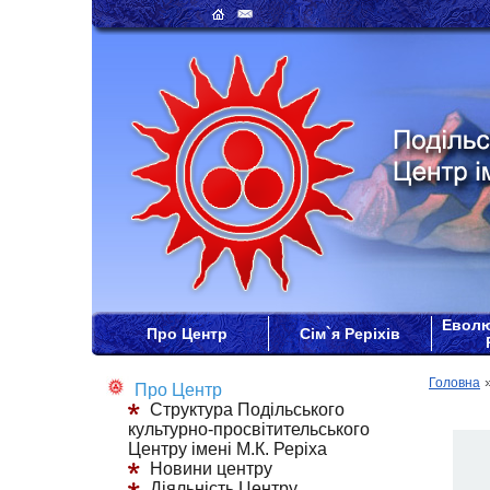
Еволю
Про Центр
Сім`я Реріхів
Головна
Про Центр
Структура Подільського
культурно-просвітительського
Центру імені М.К. Реріха
Новини центру
Діяльність Центру