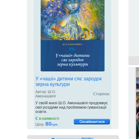
У «чаші» дитини сяє зародок
зерна культури
Автор: Ш.О.
Сторінок:
Амонашвілі
У своїй книзі Ш.О. Амонашвілі продовжує
свої роздуми над проблемою гуманізації
освіти.
Є в наявності
80
Ціна:
грн.