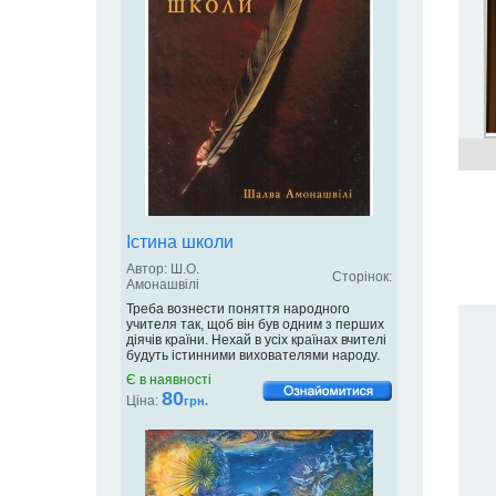
Істина школи
Автор: Ш.О.
Сторінок:
Амонашвілі
Треба вознести поняття народного
учителя так, щоб він був одним з перших
діячів країни. Нехай в усіх країнах вчителі
будуть істинними вихователями народу.
Є в наявності
80
Ціна:
грн.