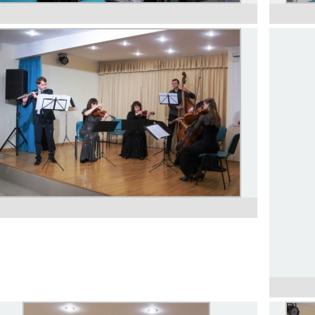
Реріх і Шевченко – два всесвіти світової
культури