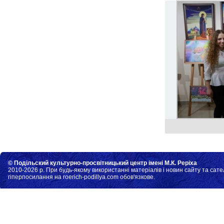
© Подільский культурно-просвітницький центр імені М.К. Реріха
2010-2026 р. При будь-якому використанні матеріалів і новин сайту та сате
гіперпосилання на roerich-podillya.com обов'язкове.