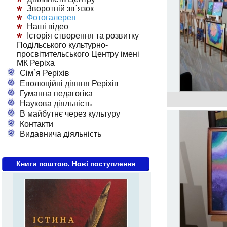
Зворотній зв`язок
Фотогалерея
Наші відео
Історія створення та розвитку
Подільського культурно-
просвітительського Центру імені
МК Реріха
Сім`я Реріхів
Еволюційні діяння Реріхів
Гуманна педагогіка
Наукова діяльність
В майбутнє через культуру
Контакти
Видавнича діяльність
Книги поштою. Нові поступлення