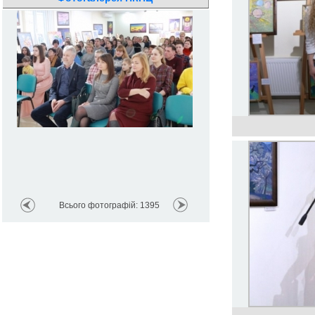
ової
Реріх і Шевченко – два всесв
культури
Всього фотографій: 1395