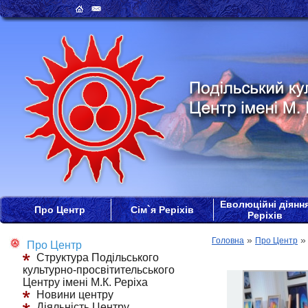
Еволюційні діянн
Про Центр
Сім`я Реріхів
Реріхів
»
Головна
Про Центр
Про Центр
Структура Подільського
культурно-просвітительського
Центру імені М.К. Реріха
Новини центру
Діяльність Центру