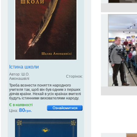
Істина школи
Автор: Ш.О.
Сторінок:
Амонашвілі
Треба вознести поняття народного
учителя так, щоб він був одним з перших
діячів країни. Нехай в усіх країнах вчителі
будуть істинними вихователями народу.
Є в наявності
80
Ціна:
грн.