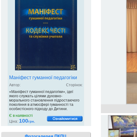
Маніфест гуманної педагогіки
Автор:
Сторінок:
«Маніфест гуманної педагогіки», ідеї
якого служать цілями духовно-
морального становлення підростаючого
покоління в атмосфері гуманності та
особистісного підходу до Дитини.
Є в наявності
100
Ціна:
грн.
Фотогалерея ПКПЦ