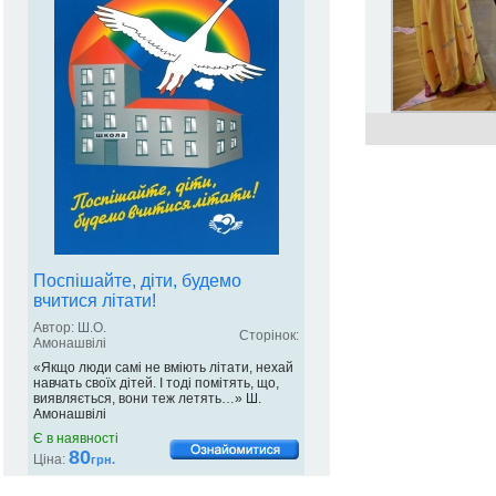
Поспішайте, діти, будемо
вчитися літати!
Автор: Ш.О.
Сторінок:
Амонашвілі
«Якщо люди самі не вміють літати, нехай
навчать своїх дітей. І тоді помітять, що,
виявляється, вони теж летять…» Ш.
Амонашвілі
Є в наявності
80
Ціна:
грн.