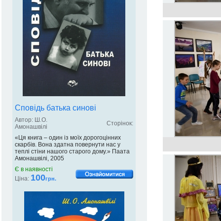
Сповідь батька синові
Автор: Ш.О.
Сторінок:
Амонашвілі
«Ця книга – один із моїх дорогоцінних
скарбів. Вона здатна повернути нас у
теплі стіни нашого старого дому.» Паата
Амонашвілі, 2005
Є в наявності
100
Ціна:
грн.