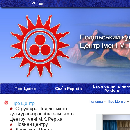
Еволюційні діянн
Про Центр
Сім`я Реріхів
Реріхів
»
Головна
Про Центр
Про Центр
Структура Подільського
культурно-просвітительського
Центру імені М.К. Реріха
Новини центру
Діяльність Центру