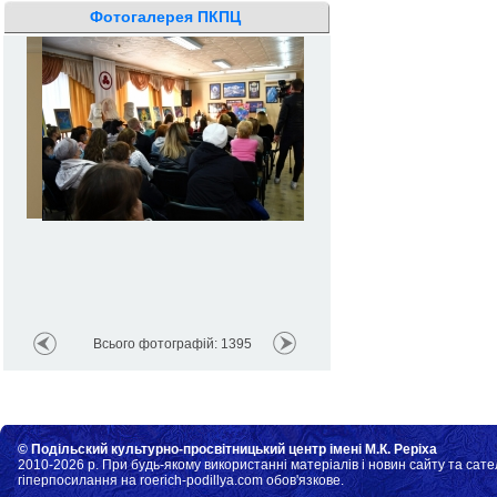
Фотогалерея ПКПЦ
Всього фотографій: 1395
© Подільский культурно-просвітницький центр імені М.К. Реріха
2010-2026 р. При будь-якому використанні матеріалів і новин сайту та сате
гіперпосилання на roerich-podillya.com обов'язкове.