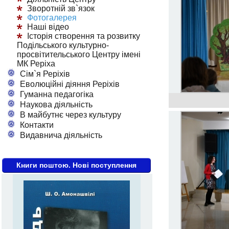
Зворотній зв`язок
Фотогалерея
Наші відео
Історія створення та розвитку
Подільського культурно-
просвітительського Центру імені
МК Реріха
Сім`я Реріхів
Еволюційні діяння Реріхів
Гуманна педагогіка
Наукова діяльність
В майбутнє через культуру
Контакти
Видавнича діяльність
Книги поштою. Нові поступлення