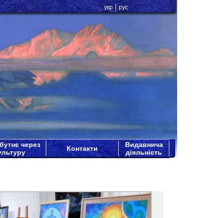
|
укр
рус
бутнє через
Видавнича
Контакти
ультуру
діяльність