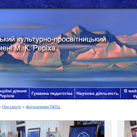
ційні діяння
В май
Гуманна педагогіка
Наукова діяльність
Реріхів
к
»
»
Про Центр
Фотогалерея ПКПЦ