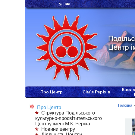
Еволю
Про Центр
Сім`я Реріхів
Головна
Про Центр
Структура Подільського
культурно-просвітительського
Центру імені М.К. Реріха
Новини центру
Діяльність Центру