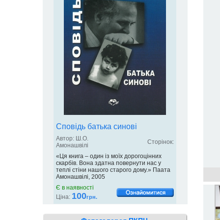
Сповідь батька синові
Автор: Ш.О.
Сторінок:
Амонашвілі
«Ця книга – один із моїх дорогоцінних
скарбів. Вона здатна повернути нас у
теплі стіни нашого старого дому.» Паата
Амонашвілі, 2005
Є в наявності
100
Ціна:
грн.