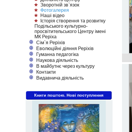
Зворотній зв`язок
Фотогалерея
Наші відео
Історія створення та розвитку
Подільського культурно-
просвітительського Центру імені
МК Реріха
Сім`я Реріхів
Еволюційні діяння Реріхів
Гуманна педагогіка
Наукова діяльність
В майбутнє через культуру
Контакти
Видавнича діяльність
Книги поштою. Нові поступлення