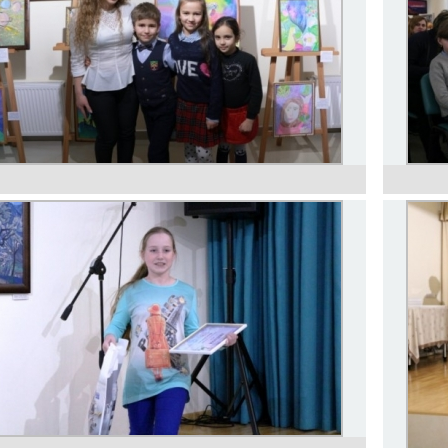
Концерт «Дар Любові» з нагоди 145-ї
річниці від дня народження О.І. Реріх