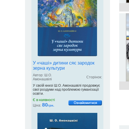
У «чаші» дитини сяє зародок
зерна культури
Автор: Ш.О.
Сторінок:
Амонашвілі
У своїй книзі Ш.О. Амонашвілі продовжує
свої роздуми над проблемою гуманізації
освіти.
Є в наявності
80
Ціна:
грн.