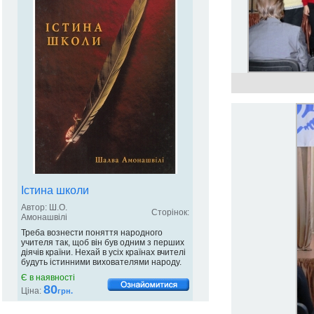
Істина школи
Автор: Ш.О.
Сторінок:
Амонашвілі
Треба вознести поняття народного
учителя так, щоб він був одним з перших
діячів країни. Нехай в усіх країнах вчителі
будуть істинними вихователями народу.
Є в наявності
80
Ціна:
грн.