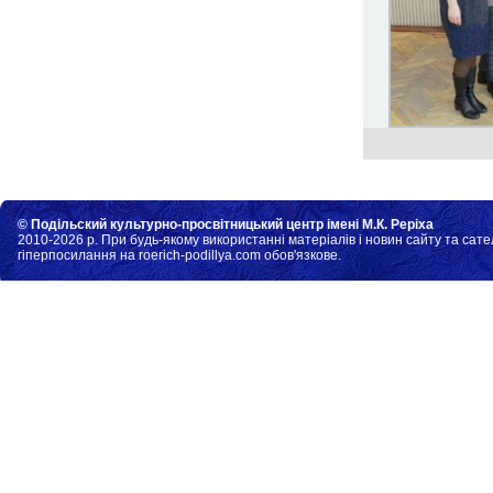
© Подільский культурно-просвітницький центр імені М.К. Реріха
2010-2026 р. При будь-якому використанні матеріалів і новин сайту та сате
гіперпосилання на roerich-podillya.com обов'язкове.