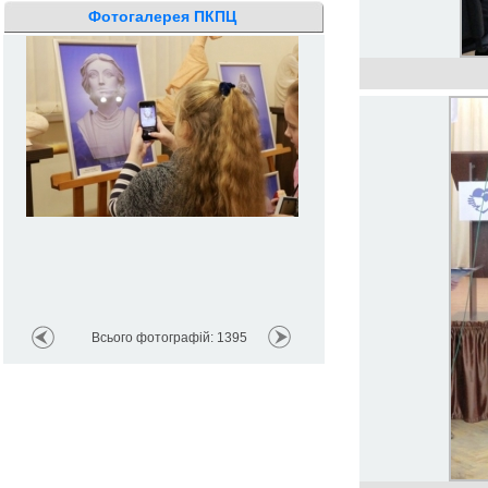
Фотогалерея ПКПЦ
Реріх і Шевченко – два все
світової культури
Всього фотографій: 1395