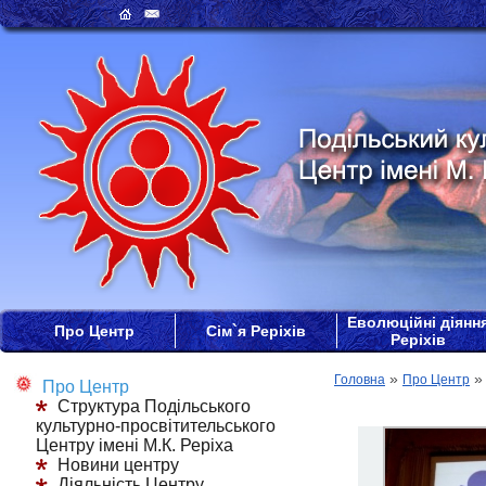
Еволюційні діянн
Про Центр
Сім`я Реріхів
Реріхів
»
Головна
Про Центр
Про Центр
Структура Подільського
культурно-просвітительського
Центру імені М.К. Реріха
Новини центру
Діяльність Центру