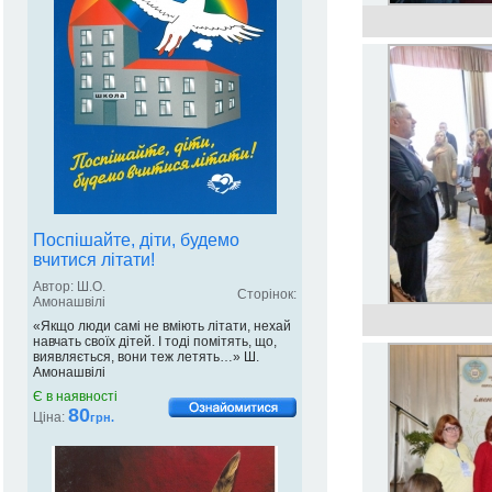
Поспішайте, діти, будемо
вчитися літати!
Автор: Ш.О.
Сторінок:
Амонашвілі
«Якщо люди самі не вміють літати, нехай
навчать своїх дітей. І тоді помітять, що,
виявляється, вони теж летять…» Ш.
Амонашвілі
Є в наявності
80
Ціна:
грн.