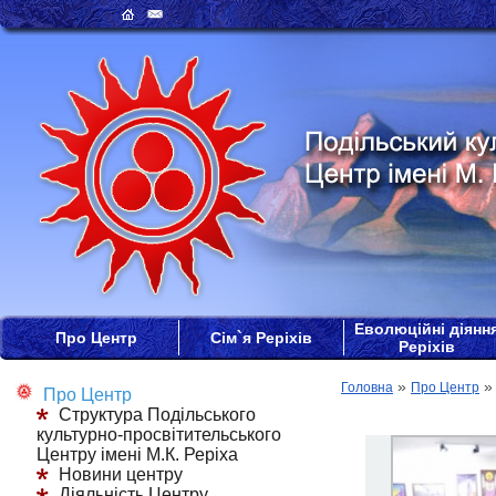
Еволюційні діянн
Про Центр
Сім`я Реріхів
Реріхів
»
Головна
Про Центр
Про Центр
Структура Подільського
культурно-просвітительського
Центру імені М.К. Реріха
Новини центру
Діяльність Центру