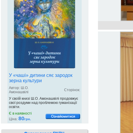
У «чаші» дитини сяє зародок
зерна культури
Автор: Ш.О.
Сторінок:
Амонашвілі
У своїй книзі Ш.О. Амонашвілі продовжує
свої роздуми над проблемою гуманізації
освіти.
Є в наявності
80
Ціна:
грн.