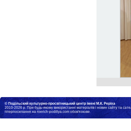
© Подільский культурно-просвітницький центр імені М.К. Реріха
2010-2026 р. При будь-якому використанні матеріалів і новин сайту та сате
гіперпосилання на roerich-podillya.com обов'язкове.