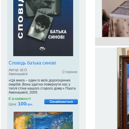
Сповідь батька синові
Автор: Ш.О.
Сторінок:
Амонашвілі
«Ця книга – один із моїх дорогоцінних
скарбів. Вона здатна повернути нас у
теплі стіни нашого старого дому.» Паата
Амонашвілі, 2005
Є в наявності
100
Ціна:
грн.