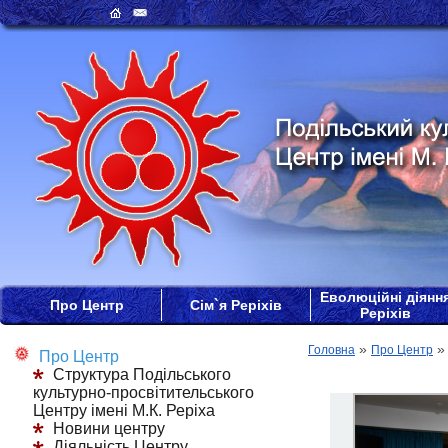
Еволюційні діянн
Про Центр
Сім`я Реріхів
Реріхів
»
Головна
Про Центр
Про Центр
Структура Подільського
культурно-просвітительського
Центру імені М.К. Реріха
Новини центру
Діяльність Центру