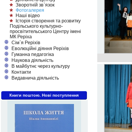
Зворотній зв`язок
Фотогалерея
Наші відео
Історія створення та розвитку
Подільського культурно-
просвітительського Центру імені
МК Реріха
Сім`я Реріхів
Еволюційні діяння Реріхів
Гуманна педагогіка
Наукова діяльність
В майбутнє через культуру
Контакти
Видавнича діяльність
Книги поштою. Нові поступлення