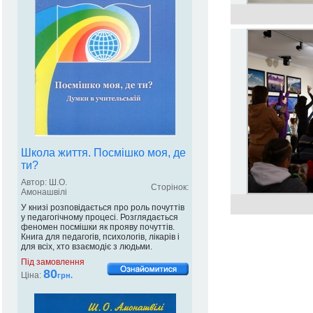
Школа життя. Посмішко моя, де
ти?
Автор: Ш.О.
Сторінок:
Амонашвілі
У книзі розповідається про роль почуттів
у педагогічному процесі. Розглядається
феномен посмішки як прояву почуттів.
Книга для педагогів, психологів, лікарів і
для всіх, хто взаємодіє з людьми.
Під замовлення
80
Ціна:
грн.