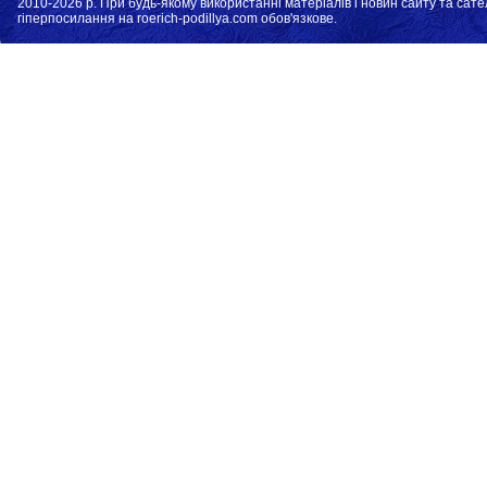
2010-2026 р. При будь-якому використанні матеріалів і новин сайту та сате
гіперпосилання на roerich-podillya.com обов'язкове.