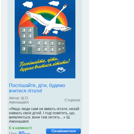
Поспішайте, діти, будемо
вчитися літати!
Автор: Ш.О.
Сторінок:
Амонашвілі
«Якщо люди самі не вміють літати, нехай
навчать своїх дітей. І тоді помітять, що,
виявляється, вони теж летять…» Ш.
Амонашвілі
Є в наявності
80
Ціна:
грн.